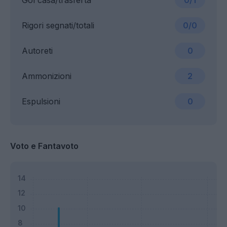
Gol casa/trasferta
0/1
Rigori segnati/totali
0/0
Autoreti
0
Ammonizioni
2
Espulsioni
0
Voto e Fantavoto