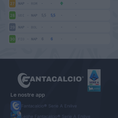
NAP
-
ROM
27
UDI
-
NAP
28
NAP
-
BOL
29
FIO
-
NAP
30
Le nostre app
Fantacalcio® Serie A Enilive
Leghe Fantacalcio® Serie A Enilive