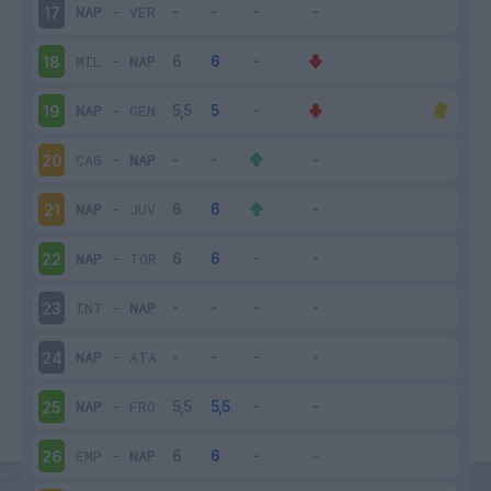
NAP
-
VER
17
MIL
-
NAP
18
NAP
-
GEN
19
CAG
-
NAP
20
NAP
-
JUV
21
NAP
-
TOR
22
INT
-
NAP
23
NAP
-
ATA
24
NAP
-
FRO
25
EMP
-
NAP
26