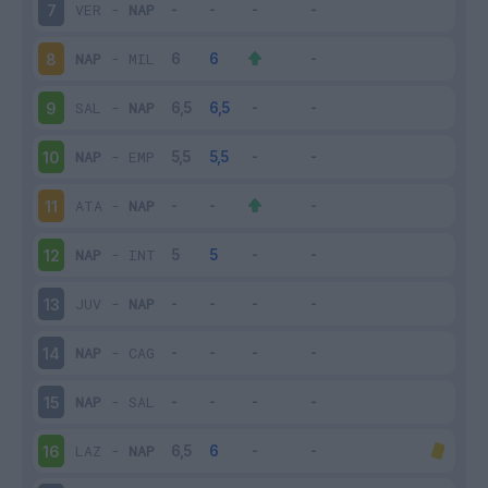
VER
-
NAP
7
NAP
-
MIL
8
SAL
-
NAP
9
NAP
-
EMP
10
ATA
-
NAP
11
NAP
-
INT
12
JUV
-
NAP
13
NAP
-
CAG
14
NAP
-
SAL
15
LAZ
-
NAP
16