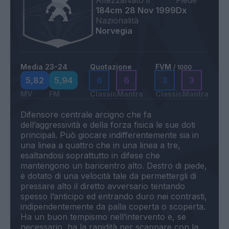
Altezza
Nato il
Piede
184cm
28 Nov 1999
Dx
Nazionalità
Norvegia
Media 23-24
Quotazione
FVM
/ 1000
5,82
5,94
6
6
3
3
MV
FM
Classic
Mantra
Classic
Mantra
Difensore centrale arcigno che fa
dell’aggressività e della forza fisica le sue doti
principali. Può giocare indifferentemente sia in
una linea a quattro che in una linea a tre,
esaltandosi soprattutto in difese che
mantengono un baricentro alto. Destro di piede,
è dotato di una velocità tale da permettergli di
pressare alto il diretto avversario tentando
spesso l’anticipo ed entrando duro nei contrasti,
indipendentemente da palla coperta o scoperta.
Ha un buon tempismo nell’intervento e, se
necessario, ha la rapidità per scappare con la