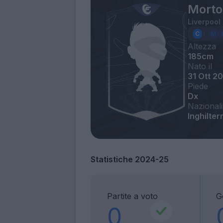
Morto
Liverpool
Altezza
185cm
Nato il
31 Ott 2
Piede
Dx
Nazionali
Inghilter
Statistiche 2024-25
Partite a voto
G
0