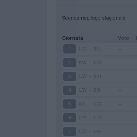
Scarica riepilogo stagionale
Giornata
Voto
LIV
-
BRE
1
MAN
-
LIV
2
LIV
-
NOT
3
LIV
-
BOU
4
WOL
-
LIV
5
CRY
-
LIV
6
LIV
-
CHE
7