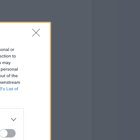
sonal or
ection to
ou may
 personal
out of the
 downstream
B’s List of