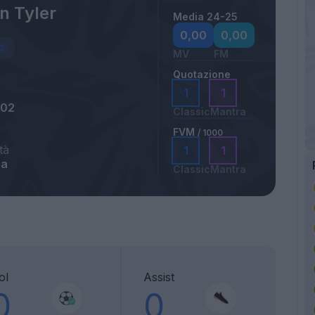
n Tyler
Media 24-25
0,00
0,00
MV
FM
Quotazione
1
1
002
Classic
Mantra
FVM
/ 1000
tà
1
1
ra
Classic
Mantra
ol
Assist
0
0