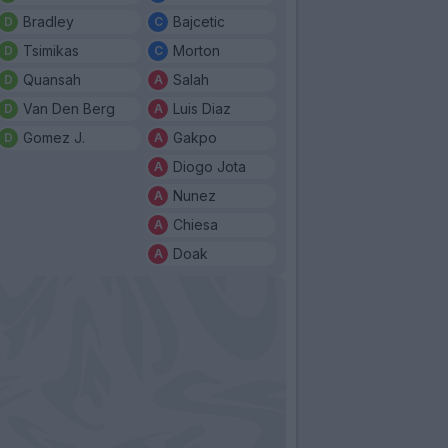
Bradley
Bajcetic
Tsimikas
Morton
Quansah
Salah
Van Den Berg
Luis Diaz
Gomez J.
Gakpo
Diogo Jota
Nunez
Chiesa
Doak