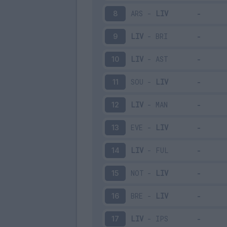
ARS
-
LIV
8
LIV
-
BRI
9
LIV
-
AST
10
SOU
-
LIV
11
LIV
-
MAN
12
EVE
-
LIV
13
LIV
-
FUL
14
NOT
-
LIV
15
BRE
-
LIV
16
LIV
-
IPS
17