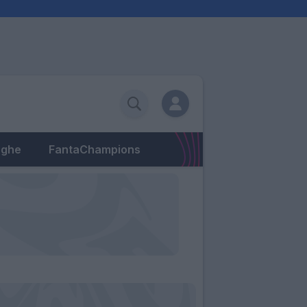
eghe
FantaChampions