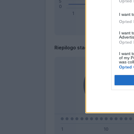
Opted 
I want t
Opted 
I want 
Advertis
Opted 
Riepilogo stagione
I want t
of my P
was col
Opted 