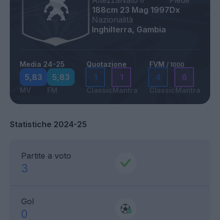
Altezza
Nato il
Piede
188cm
23 Mag 1997
Dx
Nazionalità
Inghilterra, Gambia
Media 24-25
Quotazione
FVM
/ 1000
5,83
5,83
1
1
4
6
MV
FM
Classic
Mantra
Classic
Mantra
Statistiche 2024-25
Partite a voto
3
Gol
0