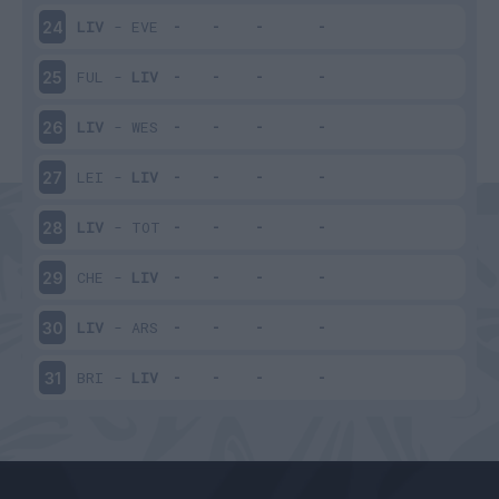
LIV
-
EVE
24
FUL
-
LIV
25
LIV
-
WES
26
LEI
-
LIV
27
LIV
-
TOT
28
CHE
-
LIV
29
LIV
-
ARS
30
BRI
-
LIV
31