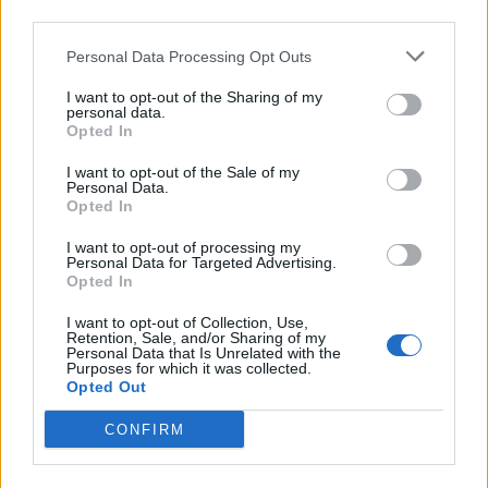
third parties.
Infortunato
0 - 0
%
Personal Data Processing Opt Outs
Inutilizzato
26 - 83
%
I want to opt-out of the Sharing of my
personal data.
Opted In
I want to opt-out of the Sale of my
Personal Data.
Opted In
Scarica riepilogo
I want to opt-out of processing my
Scarica
Personal Data for Targeted Advertising.
stagionale
Opted In
I want to opt-out of Collection, Use,
Giornata
Voto
FV
Entrato
Uscito
Bonus/Malus
Retention, Sale, and/or Sharing of my
Personal Data that Is Unrelated with the
LIV
-
BRE
1
Purposes for which it was collected.
Opted Out
MAN
-
LIV
2
CONFIRM
LIV
-
NOT
3