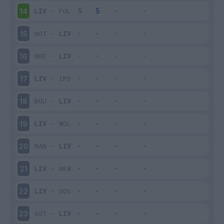
LIV
-
FUL
14
NOT
-
LIV
15
BRE
-
LIV
16
LIV
-
IPS
17
BOU
-
LIV
18
LIV
-
WOL
19
MAN
-
LIV
20
LIV
-
NEW
21
LIV
-
SOU
22
AST
-
LIV
23