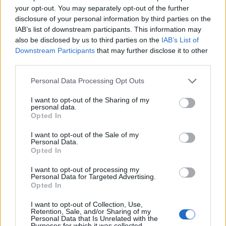
your opt-out. You may separately opt-out of the further
disclosure of your personal information by third parties on the
IAB’s list of downstream participants. This information may
Classic
Mantra
also be disclosed by us to third parties on the
IAB’s List of
Downstream Participants
that may further disclose it to other
third parties.
Riepilogo stagione
Personal Data Processing Opt Outs
Titolare
4 - 13
%
I want to opt-out of the Sharing of my
personal data.
Entrato
2 - 6
%
Opted In
Squalificato
0 - 0
%
I want to opt-out of the Sale of my
Personal Data.
Infortunato
2 - 6
%
Opted In
Inutilizzato
22 - 73
%
I want to opt-out of processing my
Personal Data for Targeted Advertising.
Opted In
I want to opt-out of Collection, Use,
Retention, Sale, and/or Sharing of my
Personal Data that Is Unrelated with the
Purposes for which it was collected.