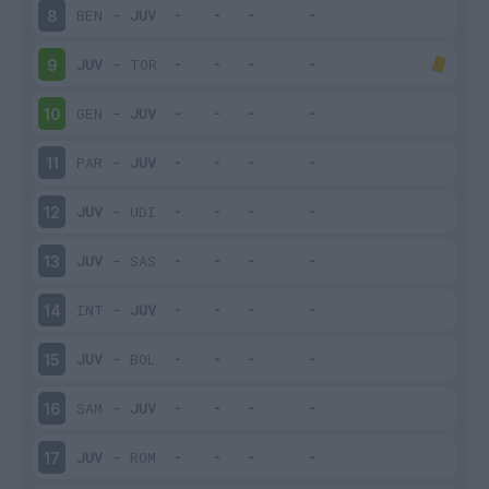
BEN
-
JUV
8
JUV
-
TOR
9
GEN
-
JUV
10
PAR
-
JUV
11
JUV
-
UDI
12
JUV
-
SAS
13
INT
-
JUV
14
JUV
-
BOL
15
SAM
-
JUV
16
JUV
-
ROM
17