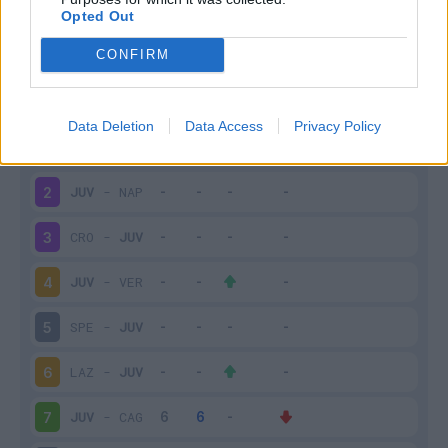
Opted Out
Scarica riepilogo
Scarica
CONFIRM
stagionale
Giornata
Voto
FV
Entrato
Uscito
Bonus/Malus
Data Deletion
Data Access
Privacy Policy
ROM
-
JUV
1
JUV
-
NAP
2
CRO
-
JUV
3
JUV
-
VER
4
SPE
-
JUV
5
LAZ
-
JUV
6
JUV
-
CAG
7