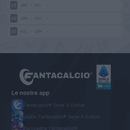
JUV
-
MIL
28
JUV
-
INT
29
BOL
-
JUV
30
Le nostre app
Fantacalcio® Serie A Enilive
Leghe Fantacalcio® Serie A Enilive
EuroLeghe Fantacalcio®