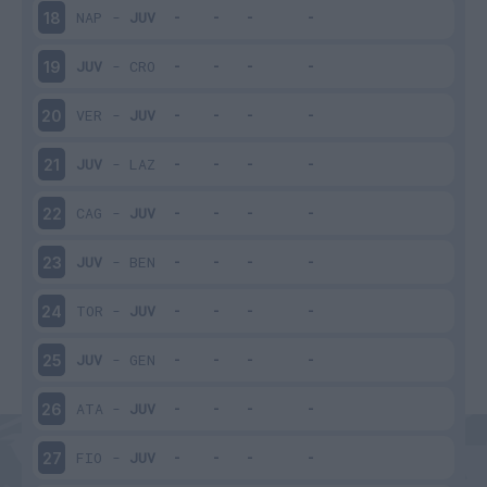
NAP
-
JUV
18
JUV
-
CRO
19
VER
-
JUV
20
JUV
-
LAZ
21
CAG
-
JUV
22
JUV
-
BEN
23
TOR
-
JUV
24
JUV
-
GEN
25
ATA
-
JUV
26
FIO
-
JUV
27