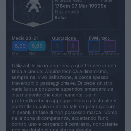
Altezza
Nato il
Piede
178cm
07 Mar 1999
Sx
Nazionalità
Italia
Media 20-21
Quotazione
FVM
/ 1000
6,00
6,00
3
3
-
-
MV
FM
Classic
Mantra
Classic
Mantra
Utilizzabile sia in una linea a quattro che in una
linea a cinque. Abbina tecnica a dinamismo,
sempre nel vivo dell’azione, e cerca spesso
traversoni o passaggi chiave. Di piede sinistro,
varia la sua posizione sapendosi smarcare sia
internamente che esternamente, sia in
profondità che in appoggio. Gioca a testa alta e
controlla la palla in modo tale da poter giocare
in avanti. In fase di non possesso marca l’uomo
nella zona di competenza, accettando l’uno
contro uno e cercando il contrasto, nonostante