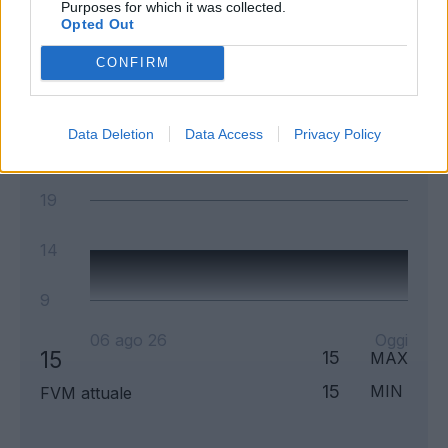
Purposes for which it was collected.
Opted Out
Andamento FantaValore di Mercato
CONFIRM
14
14
MAX
14
MIN
FVM attuale
Data Deletion
Data Access
Privacy Policy
19
14
9
06 ago 26
Oggi
15
15
MAX
15
MIN
FVM attuale