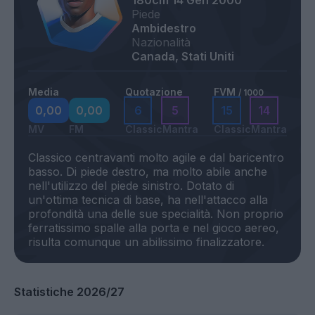
180cm
14 Gen 2000
Piede
Ambidestro
Nazionalità
Canada, Stati Uniti
Media
Quotazione
FVM
/ 1000
0,00
0,00
6
5
15
14
MV
FM
Classic
Mantra
Classic
Mantra
Classico centravanti molto agile e dal baricentro
basso. Di piede destro, ma molto abile anche
nell'utilizzo del piede sinistro. Dotato di
un'ottima tecnica di base, ha nell'attacco alla
profondità una delle sue specialità. Non proprio
ferratissimo spalle alla porta e nel gioco aereo,
Statistiche 2026/27