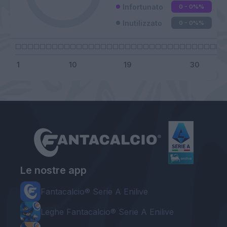
Infortunato
0 - 0%
%
Inutilizzato
0 - 0%
%
Le nostre app
Fantacalcio® Serie A Enilive
Leghe Fantacalcio® Serie A Enilive