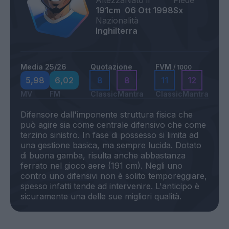
Altezza
Nato il
Piede
191cm
06 Ott 1998
Sx
Nazionalità
Inghilterra
Media 25/26
Quotazione
FVM
/ 1000
5,98
6,02
8
8
11
12
MV
FM
Classic
Mantra
Classic
Mantra
Difensore dall'imponente struttura fisica che
può agire sia come centrale difensivo che come
terzino sinistro. In fase di possesso si limita ad
una gestione basica, ma sempre lucida. Dotato
di buona gamba, risulta anche abbastanza
ferrato nel gioco aere (191 cm). Negli uno
contro uno difensivi non è solito temporeggiare,
spesso infatti tende ad intervenire. L'anticipo è