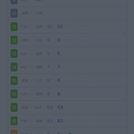
JUV
-
TOR
10
FIO
-
JUV
11
JUV
-
CAG
12
NAP
-
JUV
13
BOL
-
JUV
14
JUV
-
LEC
15
CAG
-
JUV
16
JUV
-
NAP
17
PAR
-
JUV
18