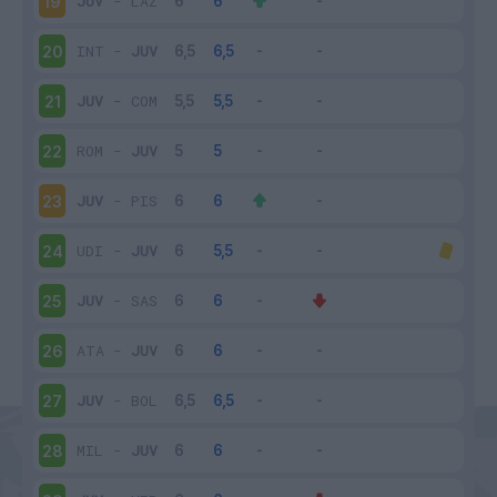
JUV
-
LAZ
19
INT
-
JUV
20
JUV
-
COM
21
ROM
-
JUV
22
JUV
-
PIS
23
UDI
-
JUV
24
JUV
-
SAS
25
ATA
-
JUV
26
JUV
-
BOL
27
MIL
-
JUV
28