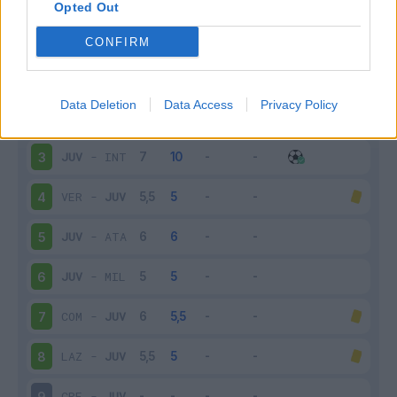
Opted Out
CONFIRM
Giornata
Voto
FV
Entrato
Uscito
Bonus/Malus
JUV
-
PAR
1
Data Deletion
Data Access
Privacy Policy
GEN
-
JUV
2
JUV
-
INT
3
VER
-
JUV
4
JUV
-
ATA
5
JUV
-
MIL
6
COM
-
JUV
7
LAZ
-
JUV
8
CRE
-
JUV
9