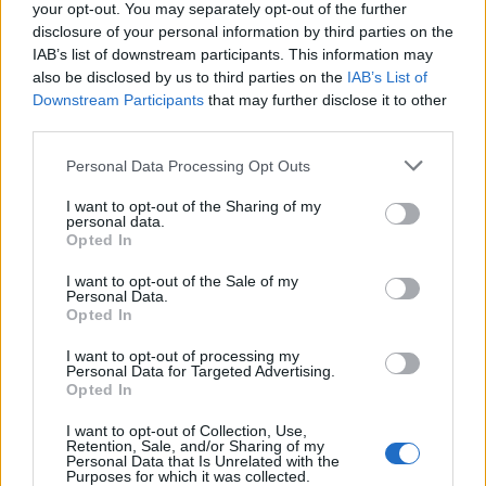
your opt-out. You may separately opt-out of the further
Classic
Mantra
disclosure of your personal information by third parties on the
IAB’s list of downstream participants. This information may
also be disclosed by us to third parties on the
IAB’s List of
Riepilogo stagione
Downstream Participants
that may further disclose it to other
third parties.
Titolare
27 - 87
%
Personal Data Processing Opt Outs
Entrato
2 - 6
%
I want to opt-out of the Sharing of my
Squalificato
0 - 0
%
personal data.
Opted In
Infortunato
0 - 0
%
I want to opt-out of the Sale of my
Inutilizzato
2 - 6
%
Personal Data.
Opted In
I want to opt-out of processing my
Personal Data for Targeted Advertising.
Opted In
I want to opt-out of Collection, Use,
Retention, Sale, and/or Sharing of my
Personal Data that Is Unrelated with the
Scarica riepilogo
Scarica
Purposes for which it was collected.
stagionale