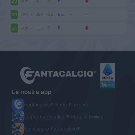
JUV
-
VER
29
LEC
-
JUV
30
JUV
-
FIO
31
Le nostre app
Fantacalcio® Serie A Enilive
Leghe Fantacalcio® Serie A Enilive
EuroLeghe Fantacalcio®