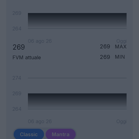
269
264
06 ago 26
Oggi
269
269
MAX
269
MIN
FVM attuale
274
269
264
06 ago 26
Oggi
Classic
Mantra