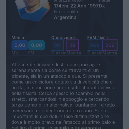
Altezza
Nato il
Piede
174cm
22 Ago 1997
Dx
Nazionalità
Argentina
Media
Quotazione
FVM
/ 1000
0,00
0,00
28
28
269
269
MV
FM
Classic
Mantra
Classic
Mantra
Attaccante di piede destro che può agire
serenamente sia come centravanti di un
tridente, sia in un attacco a due. Si presenta
come un calciatore dotato sia di velocità che di
agilità, ma che non sfigura sotto il punto di vista
della fisicità. Cerca spesso lo scambio nello
stretto, smarcandosi in appoggio e cercando il
terzo uomo o, in alternativa, puntando il diretto
avversario con degli uno contro uno. Sono
importanti le sue doti in fase di finalizzazione
dove è molto bravo nell’attacco al primo palo e
nel tiro di prima, in seguito a traversoni o