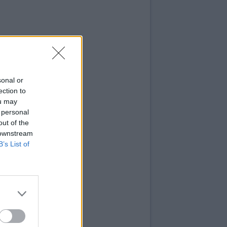
sonal or
ection to
ou may
 personal
out of the
 downstream
B’s List of