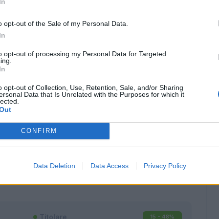
In
o opt-out of the Sale of my Personal Data.
In
to opt-out of processing my Personal Data for Targeted
ing.
In
o opt-out of Collection, Use, Retention, Sale, and/or Sharing
ersonal Data that Is Unrelated with the Purposes for which it
lected.
Out
CONFIRM
Classic
Mantra
Data Deletion
Data Access
Privacy Policy
Titolare
15 - 48
%