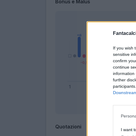
Bonus e Malus
Fantacalci
If you wish 
sensitive in
confirm you
continue se
information 
further disc
participants
Downstream 
Bonus
Persona
Quotazioni
I want t