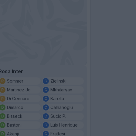
Rosa Inter
Sommer
Zielinski
Martinez Jo.
Mkhitaryan
Di Gennaro
Barella
Dimarco
Calhanoglu
Bisseck
Sucic P.
Bastoni
Luis Henrique
Akanji
Frattesi