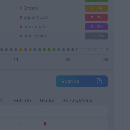
Entrato
2 - 6
%
Squalificato
0 - 0
%
Infortunato
0 - 0
%
Inutilizzato
14 - 45
%
Scarica
V
Entrato
Uscito
Bonus/Malus