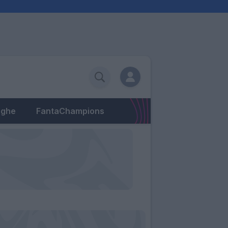
eghe
FantaChampions