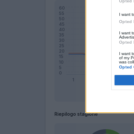
Opted 
I want t
Opted 
I want 
Advertis
Opted 
I want t
of my P
was col
Opted 
Riepilogo stagione