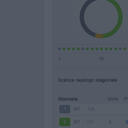
Scarica riepilogo stagionale
Giornata
Voto
F
INT
-
TOR
1
INT
-
UDI
2