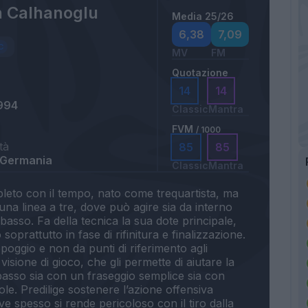
 Calhanoglu
Media 25/26
6,38
7,09
MV
FM
Quotazione
14
14
994
Classic
Mantra
FVM
/ 1000
tà
85
85
 Germania
Classic
Mantra
leto con il tempo, nato come trequartista, ma
una linea a tre, dove può agire sia da interno
basso. Fa della tecnica la sua dote principale,
oprattutto in fase di rifinitura e finalizzazione.
poggio e non da punti di riferimento agli
visione di gioco, che gli permette di aiutare la
basso sia con un fraseggio semplice sia con
ole. Predilige sostenere l’azione offensiva
ve spesso si rende pericoloso con il tiro dalla