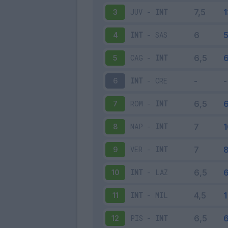
JUV
-
INT
3
INT
-
SAS
4
CAG
-
INT
5
INT
-
CRE
6
ROM
-
INT
7
NAP
-
INT
8
VER
-
INT
9
INT
-
LAZ
10
INT
-
MIL
11
PIS
-
INT
12