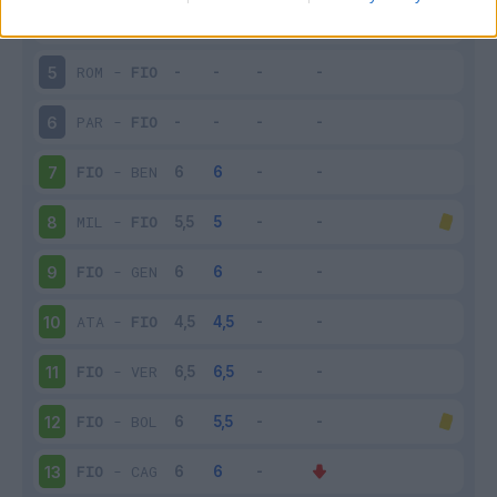
FIO
-
UDI
4
ROM
-
FIO
5
PAR
-
FIO
6
FIO
-
BEN
7
MIL
-
FIO
8
FIO
-
GEN
9
ATA
-
FIO
10
FIO
-
VER
11
FIO
-
BOL
12
FIO
-
CAG
13