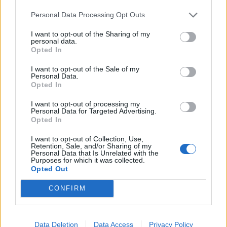
Infortunato
0 - 0
%
Personal Data Processing Opt Outs
Inutilizzato
5 - 16
%
I want to opt-out of the Sharing of my
personal data.
Opted In
I want to opt-out of the Sale of my
Personal Data.
Opted In
I want to opt-out of processing my
Personal Data for Targeted Advertising.
Scarica riepilogo
Scarica
Opted In
stagionale
I want to opt-out of Collection, Use,
Retention, Sale, and/or Sharing of my
Giornata
Voto
FV
Entrato
Uscito
Bonus/Malus
Personal Data that Is Unrelated with the
Purposes for which it was collected.
INT
-
FIO
Opted Out
1
CONFIRM
FIO
-
SAM
2
SPE
-
FIO
3
Data Deletion
Data Access
Privacy Policy