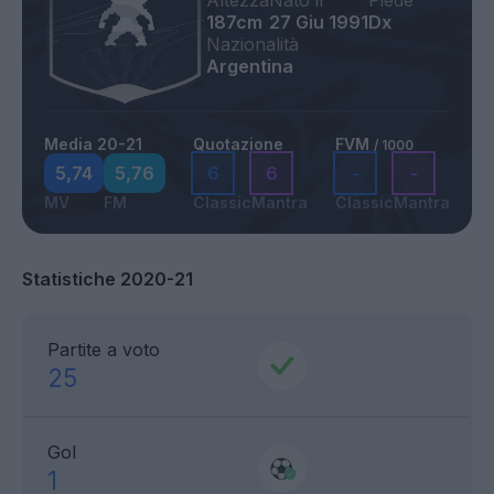
Altezza
Nato il
Piede
187cm
27 Giu 1991
Dx
Nazionalità
Argentina
Media 20-21
Quotazione
FVM
/ 1000
5,74
5,76
6
6
-
-
MV
FM
Classic
Mantra
Classic
Mantra
Statistiche 2020-21
Partite a voto
25
Gol
1