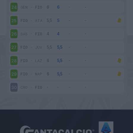
GEN
-
FIO
24
FIO
-
ATA
25
SAS
-
FIO
26
FIO
-
JUV
27
FIO
-
LAZ
28
FIO
-
NAP
29
CRO
-
FIO
30