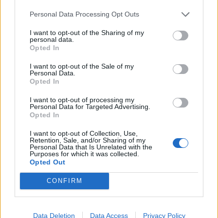
Infortunato
0 - 0
%
Personal Data Processing Opt Outs
Inutilizzato
23 - 76
%
I want to opt-out of the Sharing of my
personal data.
Opted In
I want to opt-out of the Sale of my
Personal Data.
Opted In
I want to opt-out of processing my
Personal Data for Targeted Advertising.
Scarica riepilogo
Scarica
Opted In
stagionale
I want to opt-out of Collection, Use,
Retention, Sale, and/or Sharing of my
Giornata
Voto
FV
Entrato
Uscito
Bonus/Malus
Personal Data that Is Unrelated with the
Purposes for which it was collected.
NAP
-
GEN
Opted Out
1
CONFIRM
JUV
-
NAP
2
NAP
-
ATA
3
Data Deletion
Data Access
Privacy Policy