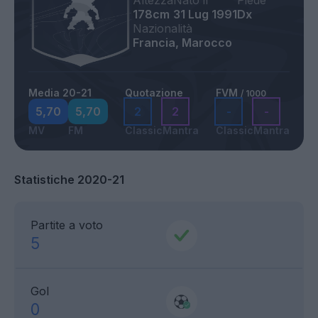
Altezza
Nato il
Piede
178cm
31 Lug 1991
Dx
Nazionalità
Francia, Marocco
Media 20-21
Quotazione
FVM
/ 1000
5,70
5,70
2
2
-
-
MV
FM
Classic
Mantra
Classic
Mantra
Statistiche 2020-21
Partite a voto
5
Gol
0