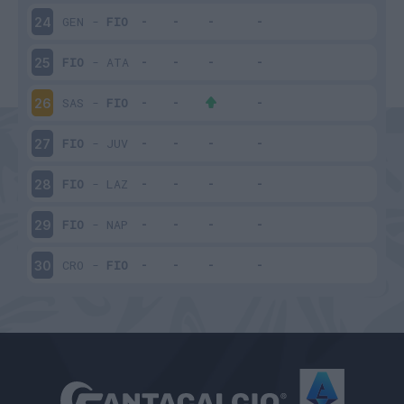
GEN
-
FIO
24
FIO
-
ATA
25
SAS
-
FIO
26
FIO
-
JUV
27
FIO
-
LAZ
28
FIO
-
NAP
29
CRO
-
FIO
30