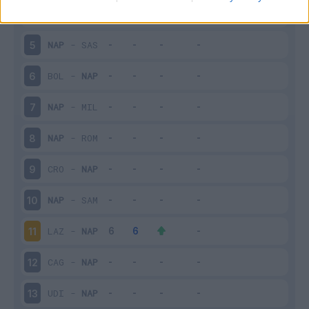
BEN
-
NAP
4
NAP
-
SAS
5
BOL
-
NAP
6
NAP
-
MIL
7
NAP
-
ROM
8
CRO
-
NAP
9
NAP
-
SAM
10
LAZ
-
NAP
11
CAG
-
NAP
12
UDI
-
NAP
13