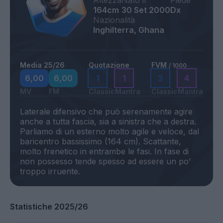
Altezza
Nato il
Piede
164cm
30 Set 2000
Dx
Nazionalità
Inghilterra, Ghana
Media 25/26
Quotazione
FVM
/ 1000
6,00
6,00
1
1
3
4
MV
FM
Classic
Mantra
Classic
Mantra
Laterale difensivo che può serenamente agire
anche a tutta fascia, sia a sinistra che a destra.
Parliamo di un esterno molto agile e veloce, dal
baricentro bassissimo (164 cm). Scattante,
molto frenetico in entrambe le fasi. In fase di
non possesso tende spesso ad essere un po'
Statistiche 2025/26