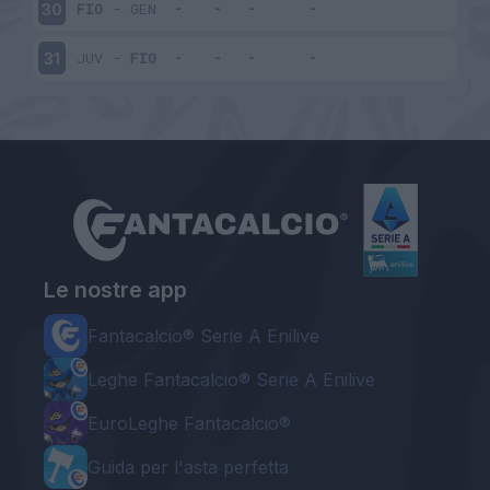
FIO
-
GEN
30
JUV
-
FIO
31
Le nostre app
Fantacalcio® Serie A Enilive
Leghe Fantacalcio® Serie A Enilive
EuroLeghe Fantacalcio®
Guida per l'asta perfetta