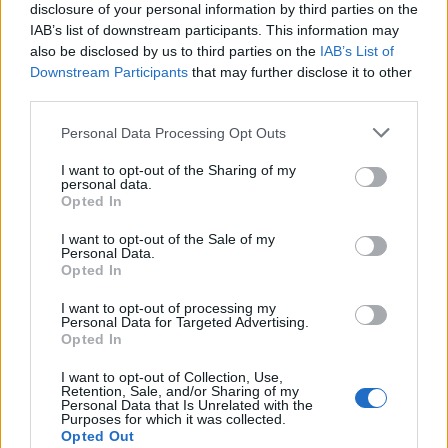
disclosure of your personal information by third parties on the
IAB’s list of downstream participants. This information may
Riepilogo stagione
also be disclosed by us to third parties on the
IAB’s List of
Downstream Participants
that may further disclose it to other
Titolare
third parties.
1 - 3
%
Entrato
1 - 3
%
Personal Data Processing Opt Outs
Squalificato
0 - 0
%
I want to opt-out of the Sharing of my
personal data.
Infortunato
0 - 0
%
Opted In
Inutilizzato
29 - 93
%
I want to opt-out of the Sale of my
Personal Data.
Opted In
I want to opt-out of processing my
Personal Data for Targeted Advertising.
Opted In
I want to opt-out of Collection, Use,
Scarica riepilogo
Retention, Sale, and/or Sharing of my
Scarica
Personal Data that Is Unrelated with the
stagionale
Purposes for which it was collected.
Opted Out