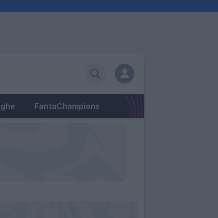
eghe
FantaChampions