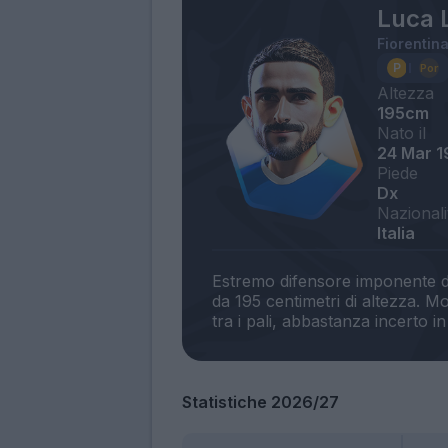
Luca 
Fiorentin
Altezza
195cm
Nato il
24 Mar 1
Piede
Dx
Nazionali
Italia
Estremo difensore imponente dal
da 195 centimetri di altezza. M
Statistiche 2026/27