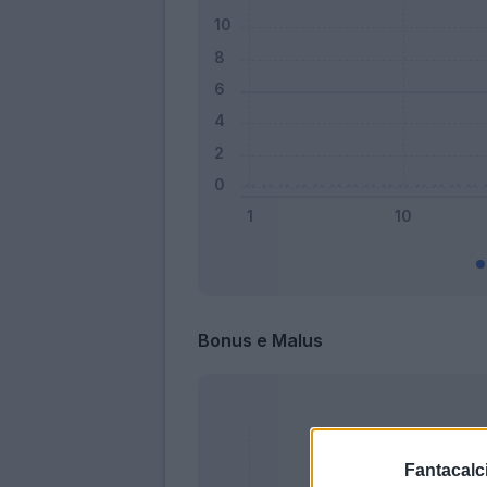
Bonus e Malus
Fantacalci