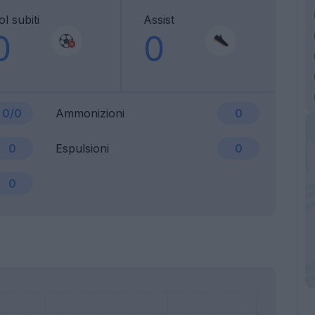
l subiti
Assist
0
0
0/0
Ammonizioni
0
0
Espulsioni
0
0