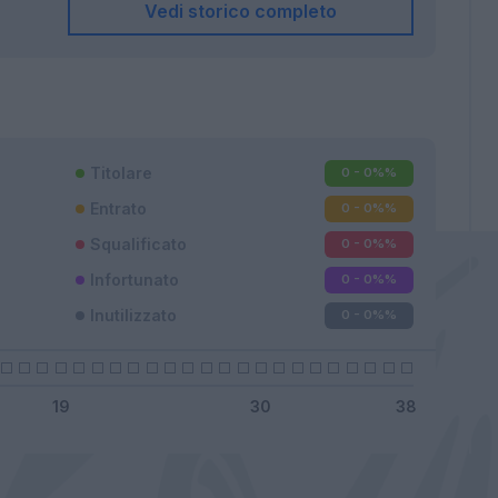
Vedi storico completo
Titolare
0 - 0%
%
Entrato
0 - 0%
%
Squalificato
0 - 0%
%
Infortunato
0 - 0%
%
Inutilizzato
0 - 0%
%