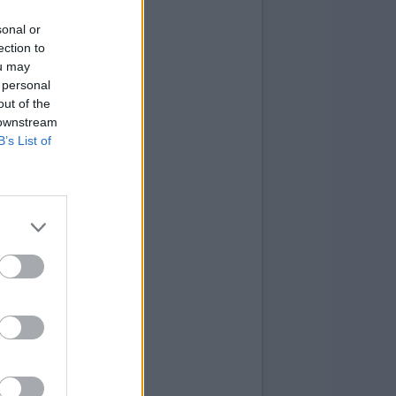
sonal or
ection to
ou may
 personal
out of the
 downstream
B’s List of