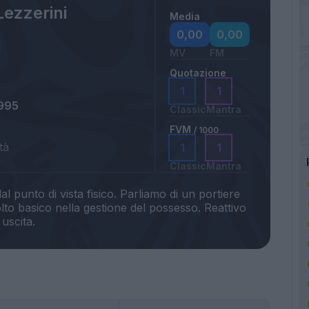
Lezzerini
Media
a
0,00
0,00
MV
FM
Quotazione
1
1
995
Classic
Mantra
FVM
/ 1000
tà
1
1
Classic
Mantra
 punto di vista fisico. Parliamo di un portiere
olto basico nella gestione del possesso. Reattivo