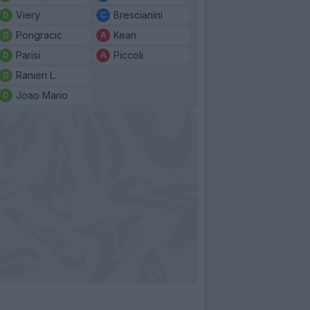
Viery
Brescianini
Pongracic
Kean
Parisi
Piccoli
Ranieri L.
Joao Mario