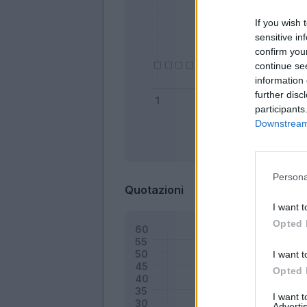
If you wish 
sensitive in
confirm you
continue se
information 
further disc
participants
Downstream 
Bonus
Persona
Quotazioni
I want t
Opted 
I want t
Opted 
I want 
Advertis