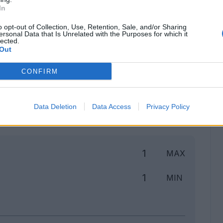
In
o opt-out of Collection, Use, Retention, Sale, and/or Sharing
ersonal Data that Is Unrelated with the Purposes for which it
lected.
Out
CONFIRM
Classic
Mantra
Data Deletion
Data Access
Privacy Policy
to
1
MAX
1
MIN