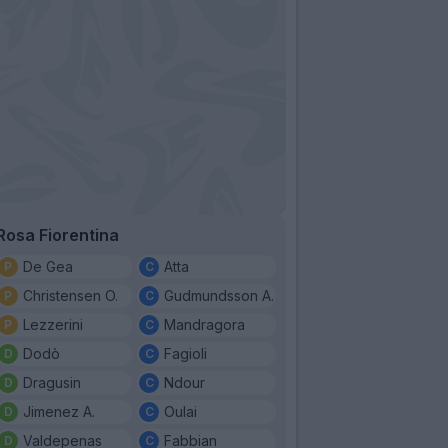
Rosa Fiorentina
De Gea
Atta
Christensen O.
Gudmundsson A.
Lezzerini
Mandragora
Dodò
Fagioli
Dragusin
Ndour
Jimenez A.
Oulai
Valdepenas
Fabbian