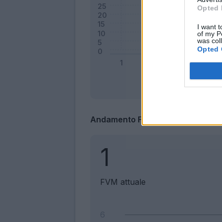
Opted 
I want t
of my P
was col
Opted 
Andamento FantaValore di Merca
1
FVM attuale
6