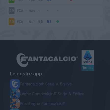
FIO
-
MON
29
FIO
-
NAP
30
Le nostre app
Fantacalcio® Serie A Enilive
Leghe Fantacalcio® Serie A Enilive
EuroLeghe Fantacalcio®