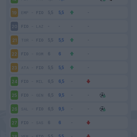
EMP
-
FIO
19
FIO
-
LAZ
20
TOR
-
FIO
21
FIO
-
ROM
22
ATA
-
FIO
23
FIO
-
MIL
24
FIO
-
GEN
25
SAL
-
FIO
26
FIO
-
SAS
27
VER
-
FIO
28