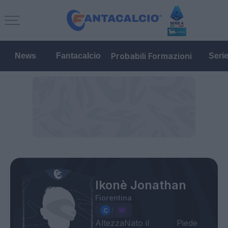
Probabili Formazioni
News
Fantacalcio
Seri
Ikonè Jonathan
Fiorentina
Altezza
Nato il
Piede