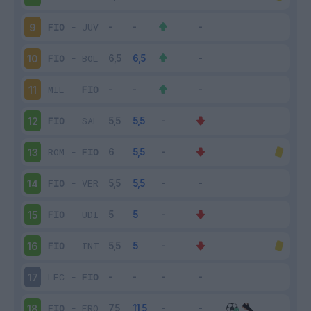
FIO
-
JUV
9
FIO
-
BOL
10
MIL
-
FIO
11
FIO
-
SAL
12
ROM
-
FIO
13
FIO
-
VER
14
FIO
-
UDI
15
FIO
-
INT
16
LEC
-
FIO
17
FIO
-
FRO
18