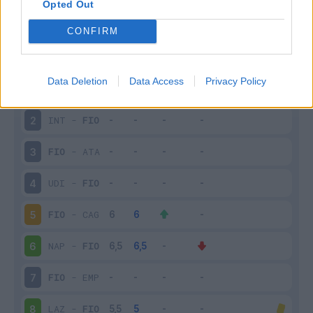
Opted Out
Scarica riepilogo
Scarica
stagionale
CONFIRM
Giornata
Voto
FV
Entrato
Uscito
Bonus/Malus
Data Deletion
Data Access
Privacy Policy
FIO
-
LEC
1
INT
-
FIO
2
FIO
-
ATA
3
UDI
-
FIO
4
FIO
-
CAG
5
NAP
-
FIO
6
FIO
-
EMP
7
LAZ
-
FIO
8