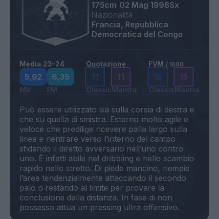
175cm
02 Mag 1998
Sx
Nazionalità
Francia, Repubblica
Democratica del Congo
Media 23-24
Quotazione
FVM
/ 1000
5,92
6,35
11
11
15
15
MV
FM
Classic
Mantra
Classic
Mantra
Può essere utilizzato sia sulla corsia di destra e
che su quella di sinistra. Esterno molto agile e
veloce che predilige ricevere palla largo sulla
linea e rientrare verso l’interno del campo
sfidando il diretto avversario nell’uno contro
uno. È infatti abile nel dribbling e nello scambio
rapido nello stretto. Di piede mancino, riempie
l’area tendenzialmente attaccando il secondo
palo o restando al limite per provare la
conclusione dalla distanza. In fase di non