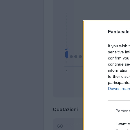
Fantacalci
If you wish 
sensitive in
confirm you
continue se
information 
further disc
participants
Downstream 
Bonus
Quotazioni
Persona
I want t