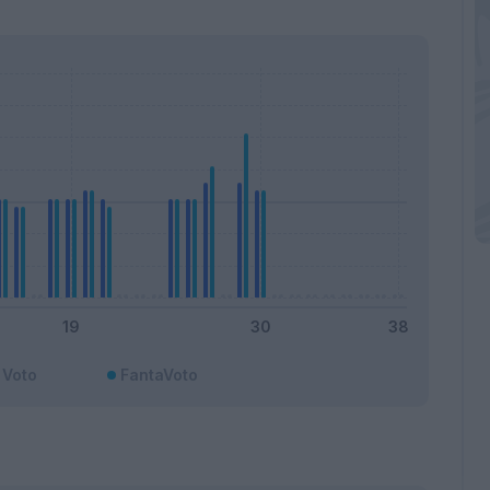
Voto
FantaVoto