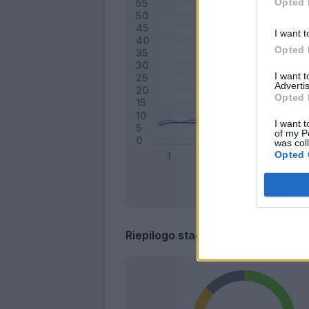
Opted 
I want t
Opted 
I want 
Advertis
Opted 
I want t
of my P
was col
Opted 
Riepilogo stagione