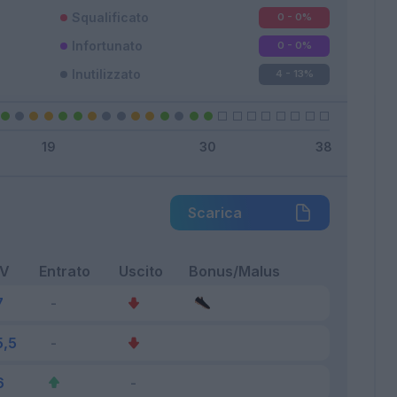
Squalificato
0 - 0
%
Infortunato
0 - 0
%
Inutilizzato
4 - 13
%
Scarica
FV
Entrato
Uscito
Bonus/Malus