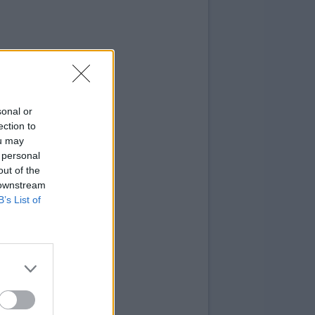
sonal or
ection to
ou may
 personal
out of the
 downstream
B’s List of