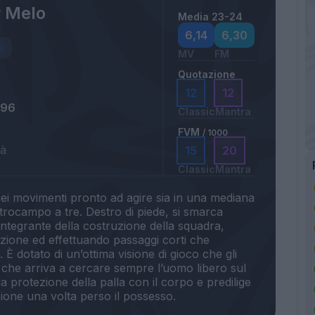
r Melo
Media 23-24
6,14
6,30
MV
FM
Quotazione
12
12
996
Classic
Mantra
FVM
/ 1000
tà
15
20
Classic
Mantra
nei movimenti pronto ad agire sia in una mediana
rocampo a tre. Destro di piede, si smarca
ntegrante della costruzione della squadra,
zione ed effettuando passaggi corti che
È dotato di un’ottima visione di gioco che gli
o che arriva a cercare sempre l’uomo libero sul
la protezione della palla con il corpo e predilige