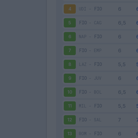
UDI
-
FIO
4
FIO
-
CAG
5
NAP
-
FIO
6
FIO
-
EMP
7
LAZ
-
FIO
8
FIO
-
JUV
9
FIO
-
BOL
10
MIL
-
FIO
11
FIO
-
SAL
12
ROM
-
FIO
13