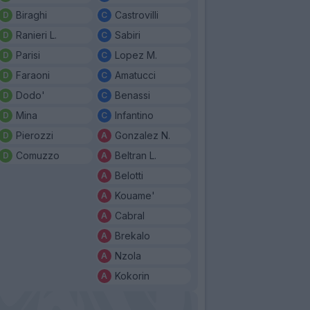
Biraghi
Castrovilli
Ranieri L.
Sabiri
Parisi
Lopez M.
Faraoni
Amatucci
Dodo'
Benassi
Mina
Infantino
Pierozzi
Gonzalez N.
Comuzzo
Beltran L.
Belotti
Kouame'
Cabral
Brekalo
Nzola
Kokorin