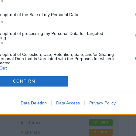
In
o opt-out of the Sale of my Personal Data.
In
to opt-out of processing my Personal Data for Targeted
ing.
In
o opt-out of Collection, Use, Retention, Sale, and/or Sharing
ersonal Data that Is Unrelated with the Purposes for which it
lected.
Out
CONFIRM
Classic
Mantra
Data Deletion
Data Access
Privacy Policy
Titolare
17 - 56
%
Entrato
9 - 30
%