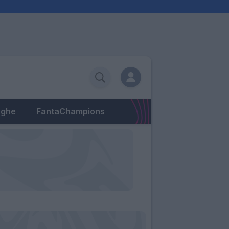
eghe
FantaChampions