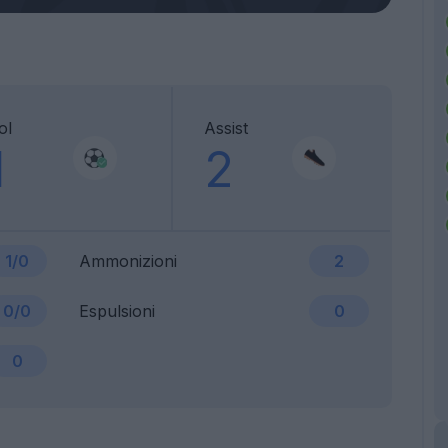
ol
Assist
1
2
1/0
Ammonizioni
2
0/0
Espulsioni
0
0