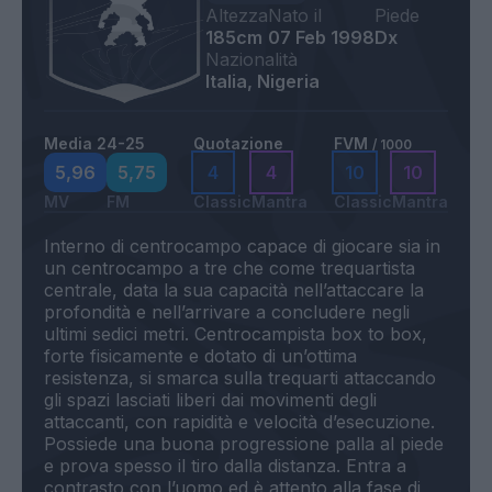
Altezza
Nato il
Piede
185cm
07 Feb 1998
Dx
Nazionalità
Italia, Nigeria
Media 24-25
Quotazione
FVM
/ 1000
5,96
5,75
4
4
10
10
MV
FM
Classic
Mantra
Classic
Mantra
Interno di centrocampo capace di giocare sia in
un centrocampo a tre che come trequartista
centrale, data la sua capacità nell’attaccare la
profondità e nell’arrivare a concludere negli
ultimi sedici metri. Centrocampista box to box,
forte fisicamente e dotato di un’ottima
resistenza, si smarca sulla trequarti attaccando
gli spazi lasciati liberi dai movimenti degli
attaccanti, con rapidità e velocità d’esecuzione.
Possiede una buona progressione palla al piede
e prova spesso il tiro dalla distanza. Entra a
contrasto con l’uomo ed è attento alla fase di