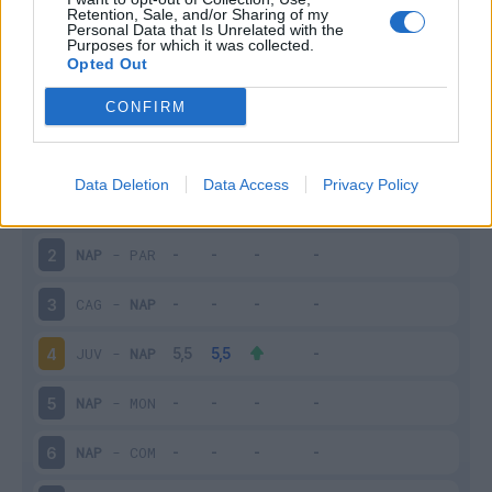
Retention, Sale, and/or Sharing of my
Personal Data that Is Unrelated with the
Purposes for which it was collected.
Opted Out
Scarica riepilogo
Scarica
stagionale
CONFIRM
Giornata
Voto
FV
Entrato
Uscito
Bonus/Malus
Data Deletion
Data Access
Privacy Policy
NAP
-
BOL
1
NAP
-
PAR
2
CAG
-
NAP
3
JUV
-
NAP
4
NAP
-
MON
5
NAP
-
COM
6