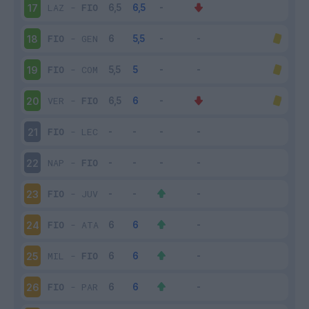
LAZ
-
FIO
17
FIO
-
GEN
18
FIO
-
COM
19
VER
-
FIO
20
FIO
-
LEC
21
NAP
-
FIO
22
FIO
-
JUV
23
FIO
-
ATA
24
MIL
-
FIO
25
FIO
-
PAR
26