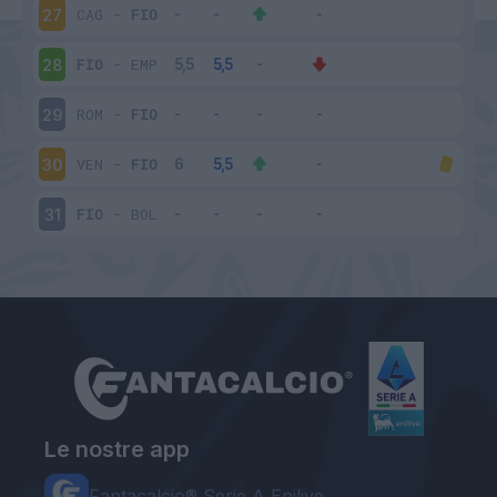
CAG
-
FIO
27
FIO
-
EMP
28
ROM
-
FIO
29
VEN
-
FIO
30
FIO
-
BOL
31
Le nostre app
Fantacalcio® Serie A Enilive