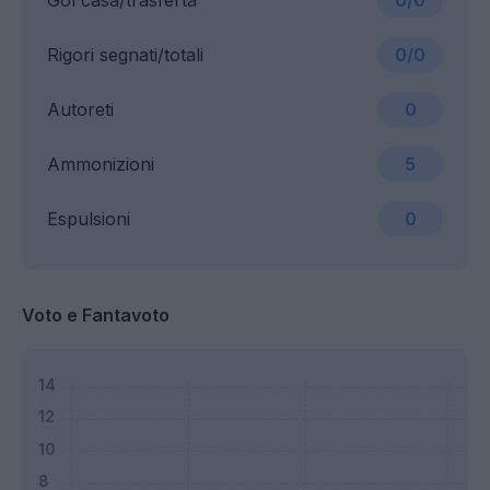
Gol casa/trasferta
0/0
Rigori segnati/totali
0/0
Autoreti
0
Ammonizioni
5
Espulsioni
0
Voto e Fantavoto