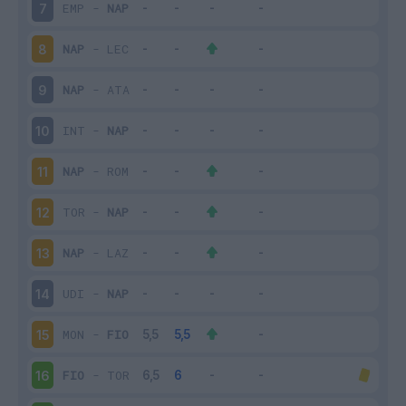
EMP
-
NAP
7
NAP
-
LEC
8
NAP
-
ATA
9
INT
-
NAP
10
NAP
-
ROM
11
TOR
-
NAP
12
NAP
-
LAZ
13
UDI
-
NAP
14
MON
-
FIO
15
FIO
-
TOR
16