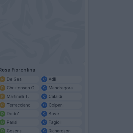
Rosa Fiorentina
De Gea
Adli
Christensen O.
Mandragora
Martinelli T.
Cataldi
Terracciano
Colpani
Dodo'
Bove
Parisi
Fagioli
Gosens
Richardson