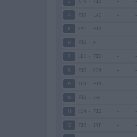
ATA
-
FIO
3
FIO
-
LAZ
4
EMP
-
FIO
5
FIO
-
MIL
6
LEC
-
FIO
7
FIO
-
ROM
8
TOR
-
FIO
9
FIO
-
VER
10
COM
-
FIO
11
FIO
-
INT
12