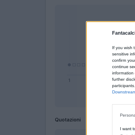
Fantacalci
If you wish 
sensitive in
confirm you
continue se
information 
further disc
participants
Downstream 
Bonus
Persona
Quotazioni
I want t