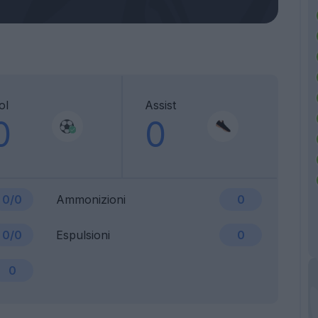
ol
Assist
0
0
0/0
Ammonizioni
0
0/0
Espulsioni
0
0