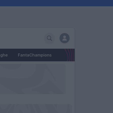
eghe
FantaChampions