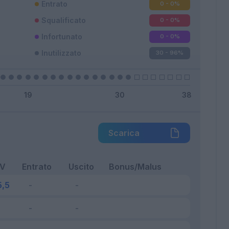
Entrato
0 - 0
%
Squalificato
0 - 0
%
Infortunato
0 - 0
%
Inutilizzato
30 - 96
%
Scarica
FV
Entrato
Uscito
Bonus/Malus