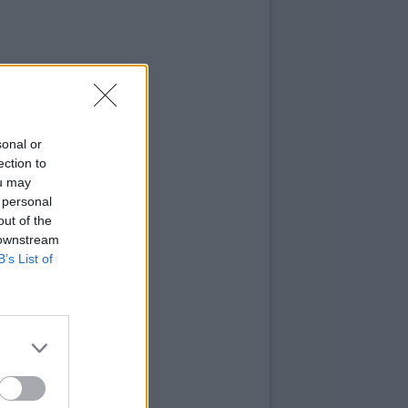
sonal or
ection to
ou may
 personal
out of the
 downstream
B’s List of