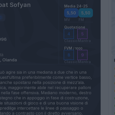
at Sofyan
Media 24-25
a
5,50
5,50
MV
FM
Quotazione
4
5
996
Classic
Mantra
FVM
/ 1000
tà
8
9
, Olanda
Classic
Mantra
ò agire sia in una mediana a due che in una
quest’ultima preferibilmente come vertice basso,
anche spostarsi nella posizione di mezz’ala.
sica, maggiormente abile nel recuperare palloni
e nella fase offensiva. Mediano moderno, destro
ostegno che in appoggio in fase di costruzione,
e situazioni di gioco e di una buona visione di
redilige intercettare le linee di passaggio o