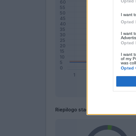
Opted 
I want t
Opted 
I want 
Advertis
Opted 
I want t
of my P
was col
Opted 
Riepilogo stagione