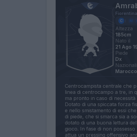
Amrab
Fiorentin
Altezza
185cm
Nato il
21 Ago 1
Piede
Dx
Nazionali
Marocco
Centrocampista centrale che pu
linea di centrocampo a tre, in 
ma pronto in caso di necessità 
Dotato di una spiccata forza fi
e nello smistamento di essi ch
di piede, che si smarca sia a s
dotato di una buona lettura dell
gioco. In fase di non possesso p