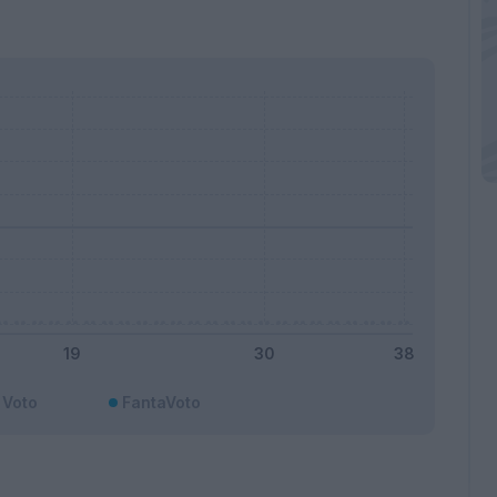
Voto
FantaVoto