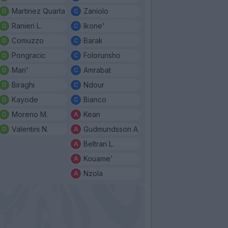
Martinez Quarta
Zaniolo
Ranieri L.
Ikone'
Comuzzo
Barak
Pongracic
Folorunsho
Mari'
Amrabat
Biraghi
Ndour
Kayode
Bianco
Moreno M.
Kean
Valentini N.
Gudmundsson A.
Beltran L.
Kouame'
Nzola