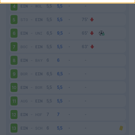
EIN
-
WOL
4
STO
-
EIN
5
EIN
-
UNI
6
BOC
-
EIN
7
EIN
-
BAY
8
BOR
-
EIN
9
EIN
-
BOR
10
AUG
-
EIN
11
EIN
-
HOF
12
EIN
-
SCH
13