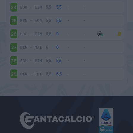
BOR
-
EIN
24
EIN
-
AUG
25
HOF
-
EIN
26
EIN
-
MAI
27
SCH
-
EIN
28
EIN
-
FRI
29