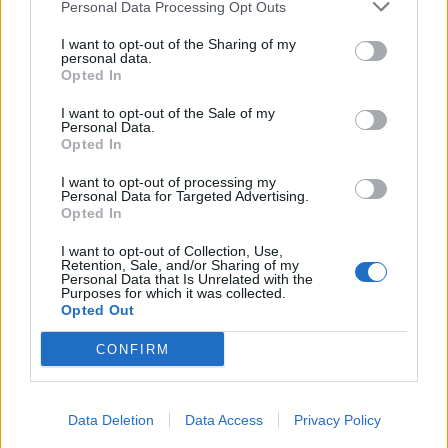
Personal Data Processing Opt Outs
Infortunato
0 - 0
%
I want to opt-out of the Sharing of my
personal data.
Inutilizzato
2 - 6
%
Opted In
I want to opt-out of the Sale of my
Personal Data.
Opted In
I want to opt-out of processing my
Personal Data for Targeted Advertising.
Opted In
Scarica riepilogo
Scarica
stagionale
I want to opt-out of Collection, Use,
Retention, Sale, and/or Sharing of my
Personal Data that Is Unrelated with the
Purposes for which it was collected.
Giornata
Voto
FV
Entrato
Uscito
Bonus/Malus
Opted Out
EIN
-
COL
1
CONFIRM
WER
-
EIN
2
Data Deletion
Data Access
Privacy Policy
EIN
-
LIP
3