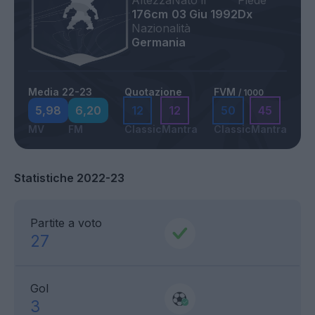
Altezza
Nato il
Piede
176cm
03 Giu 1992
Dx
Nazionalità
Germania
Media 22-23
Quotazione
FVM
/ 1000
5,98
6,20
12
12
50
45
MV
FM
Classic
Mantra
Classic
Mantra
Statistiche 2022-23
Partite a voto
27
Gol
3