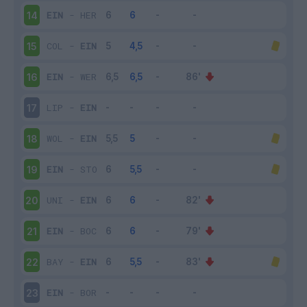
EIN
-
HER
14
COL
-
EIN
15
EIN
-
WER
16
LIP
-
EIN
17
WOL
-
EIN
18
EIN
-
STO
19
UNI
-
EIN
20
EIN
-
BOC
21
BAY
-
EIN
22
EIN
-
BOR
23