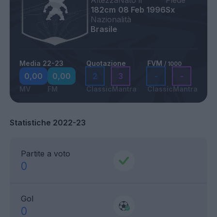
Altezza
Nato il
Piede
182cm
08 Feb 1996
Sx
Nazionalità
Brasile
Media 22-23
Quotazione
FVM
/ 1000
0,00
0,00
2
3
-
-
MV
FM
Classic
Mantra
Classic
Mantra
Statistiche 2022-23
Partite a voto
0
Gol
0