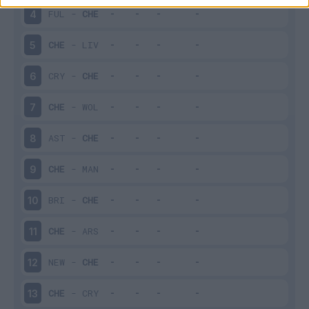
FUL
-
CHE
4
CHE
-
LIV
5
CRY
-
CHE
6
CHE
-
WOL
7
AST
-
CHE
8
CHE
-
MAN
9
BRI
-
CHE
10
CHE
-
ARS
11
NEW
-
CHE
12
CHE
-
CRY
13