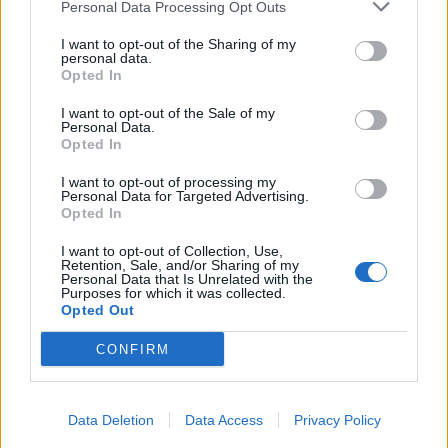
Personal Data Processing Opt Outs
Infortunato
0 - 0
%
I want to opt-out of the Sharing of my
personal data.
Inutilizzato
29 - 100
%
Opted In
I want to opt-out of the Sale of my
Personal Data.
Opted In
I want to opt-out of processing my
Personal Data for Targeted Advertising.
Opted In
Scarica riepilogo
Scarica
stagionale
I want to opt-out of Collection, Use,
Retention, Sale, and/or Sharing of my
Personal Data that Is Unrelated with the
Purposes for which it was collected.
Giornata
Voto
FV
Entrato
Uscito
Bonus/Malus
Opted Out
LEE
-
CHE
1
CONFIRM
CHE
-
LEI
2
Data Deletion
Data Access
Privacy Policy
CHE
-
WES
3