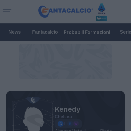
Probabili Formazioni
News
Fantacalcio
Seri
Kenedy
Chelsea