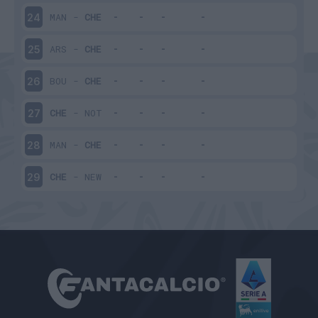
MAN
-
CHE
24
ARS
-
CHE
25
BOU
-
CHE
26
CHE
-
NOT
27
MAN
-
CHE
28
CHE
-
NEW
29