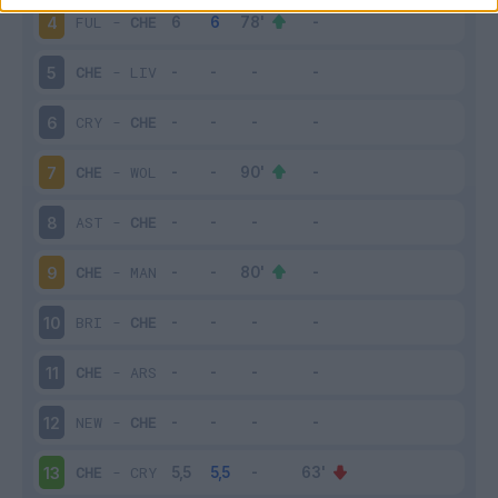
FUL
-
CHE
4
CHE
-
LIV
5
CRY
-
CHE
6
CHE
-
WOL
7
AST
-
CHE
8
CHE
-
MAN
9
BRI
-
CHE
10
CHE
-
ARS
11
NEW
-
CHE
12
CHE
-
CRY
13