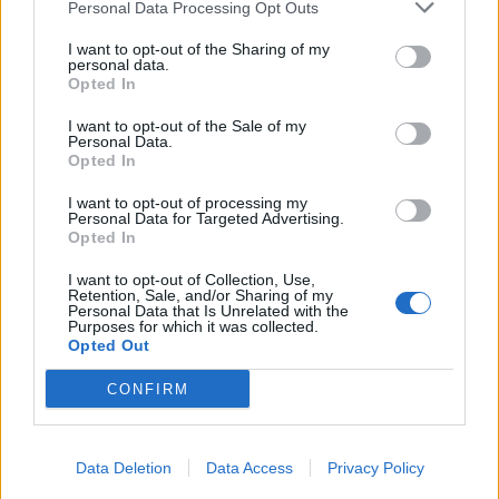
Personal Data Processing Opt Outs
Infortunato
0 - 0
%
I want to opt-out of the Sharing of my
personal data.
Inutilizzato
19 - 65
%
Opted In
I want to opt-out of the Sale of my
Personal Data.
Opted In
I want to opt-out of processing my
Personal Data for Targeted Advertising.
Opted In
Scarica riepilogo
Scarica
stagionale
I want to opt-out of Collection, Use,
Retention, Sale, and/or Sharing of my
Personal Data that Is Unrelated with the
Purposes for which it was collected.
Giornata
Voto
FV
Entrato
Uscito
Bonus/Malus
Opted Out
LEE
-
CHE
1
CONFIRM
CHE
-
LEI
2
Data Deletion
Data Access
Privacy Policy
CHE
-
WES
3