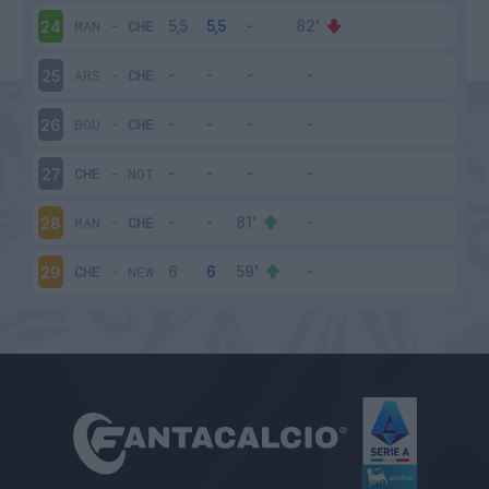
MAN
-
CHE
24
ARS
-
CHE
25
BOU
-
CHE
26
CHE
-
NOT
27
MAN
-
CHE
28
CHE
-
NEW
29