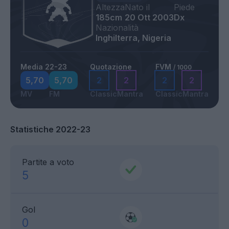
Altezza
Nato il
Piede
185cm
20 Ott 2003
Dx
Nazionalità
Inghilterra, Nigeria
Media 22-23
Quotazione
FVM
/ 1000
5,70
5,70
2
2
2
2
MV
FM
Classic
Mantra
Classic
Mantra
Statistiche 2022-23
Partite a voto
5
Gol
0