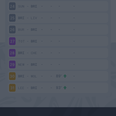
SUN
-
BRI
24
BRI
-
LIV
25
BUR
-
BRI
26
TOT
-
BRI
27
BRI
-
CHE
28
NEW
-
BRI
29
BRI
-
WOL
30
LEE
-
BRI
31