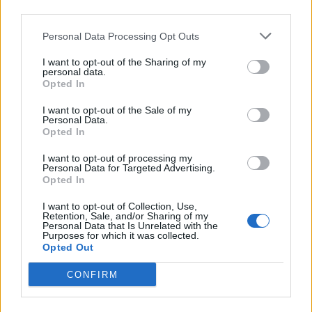
third parties.
Infortunato
24 - 77
%
Personal Data Processing Opt Outs
Inutilizzato
4 - 12
%
I want to opt-out of the Sharing of my
personal data.
Opted In
I want to opt-out of the Sale of my
Personal Data.
Opted In
Scarica riepilogo
I want to opt-out of processing my
Scarica
Personal Data for Targeted Advertising.
stagionale
Opted In
I want to opt-out of Collection, Use,
Giornata
Voto
FV
Entrato
Uscito
Bonus/Malus
Retention, Sale, and/or Sharing of my
Personal Data that Is Unrelated with the
EVE
-
BRI
1
Purposes for which it was collected.
Opted Out
BRI
-
MAN
2
CONFIRM
BOU
-
BRI
3