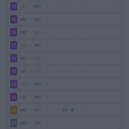
LIV
-
BRI
14
BRI
-
BUR
15
BRI
-
BOU
16
FUL
-
BRI
17
BRI
-
EVE
18
BRI
-
CRY
19
AST
-
BRI
20
BRE
-
BRI
21
BRI
-
NOT
22
BRI
-
ARS
23