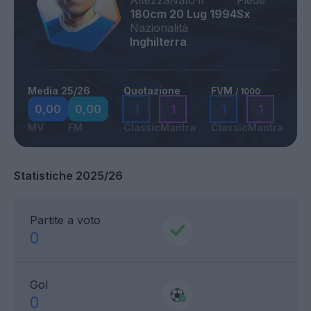
Altezza
Nato il
Piede
180cm
20 Lug 1994
Sx
Nazionalità
Inghilterra
Media 25/26
Quotazione
FVM
/ 1000
0,00
0,00
1
1
1
1
MV
FM
Classic
Mantra
Classic
Mantra
Statistiche 2025/26
Partite a voto
0
Gol
0