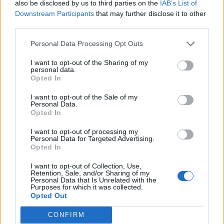
also be disclosed by us to third parties on the
IAB’s List of
Downstream Participants
that may further disclose it to other
third parties.
Personal Data Processing Opt Outs
I want to opt-out of the Sharing of my
personal data.
Opted In
I want to opt-out of the Sale of my
Personal Data.
Opted In
Classic
Mantra
I want to opt-out of processing my
Personal Data for Targeted Advertising.
Opted In
Andamento FantaValore di Mercato
I want to opt-out of Collection, Use,
Retention, Sale, and/or Sharing of my
Personal Data that Is Unrelated with the
Purposes for which it was collected.
26
26
MAX
Opted Out
26
MIN
FVM attuale
CONFIRM