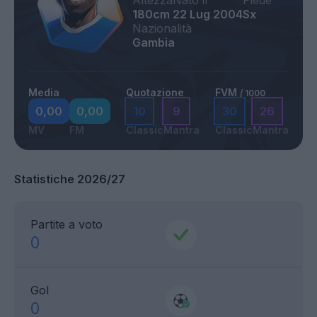
Altezza
Nato il
Piede
180cm
22 Lug 2004
Sx
Nazionalità
Gambia
Media
Quotazione
FVM
/ 1000
0,00
0,00
10
9
30
26
MV
FM
Classic
Mantra
Classic
Mantra
Statistiche 2026/27
Partite a voto
0
Gol
0