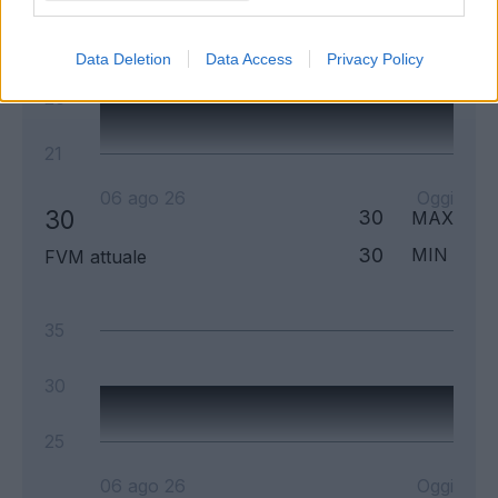
31
Data Deletion
Data Access
Privacy Policy
26
21
06 ago 26
Oggi
30
30
MAX
30
MIN
FVM attuale
35
30
25
06 ago 26
Oggi