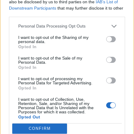
also be disclosed by us to third parties on the
IAB’s List of
Downstream Participants
that may further disclose it to other
third parties.
Personal Data Processing Opt Outs
I want to opt-out of the Sharing of my
personal data.
Opted In
I want to opt-out of the Sale of my
Personal Data.
Opted In
Classic
Mantra
I want to opt-out of processing my
Personal Data for Targeted Advertising.
Opted In
Andamento FantaValore di Mercato
I want to opt-out of Collection, Use,
Retention, Sale, and/or Sharing of my
Personal Data that Is Unrelated with the
Purposes for which it was collected.
1
1
MAX
Opted Out
1
MIN
FVM attuale
CONFIRM