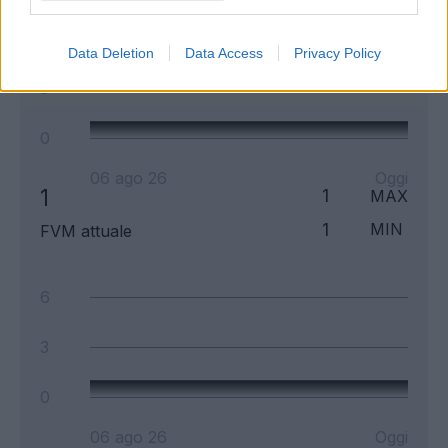
6
Data Deletion
Data Access
Privacy Policy
3
0
06 ago 26
Oggi
1
1
MAX
1
MIN
FVM attuale
6
3
0
06 ago 26
Oggi