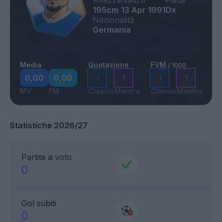
Altezza
Nato il
Piede
195cm
13 Apr 1991
Dx
Nazionalità
Germania
Media
Quotazione
FVM
/ 1000
0,00
0,00
1
1
1
1
MV
FM
Classic
Mantra
Classic
Mantra
Statistiche 2026/27
Partite a voto
0
Gol subiti
0