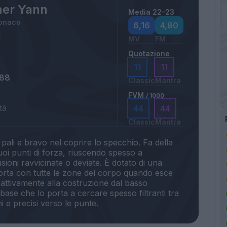
er Yann
Media 22-23
onaco
6,16
4,80
MV
FM
Quotazione
11
11
988
Classic
Mantra
FVM
/ 1000
tà
44
44
Classic
Mantra
i pali e bravo nel coprire lo specchio. Fa della
 suoi punti di forza, riuscendo spesso a
sioni ravvicinate o deviate. È dotato di una
orta con tutte le zone del corpo quando esce
 attivamente alla costruzione dal basso
base che lo porta a cercare spesso filtranti tra