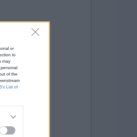
sonal or
ection to
ou may
 personal
out of the
 downstream
B’s List of