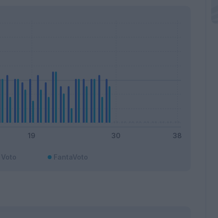
Voto
FantaVoto