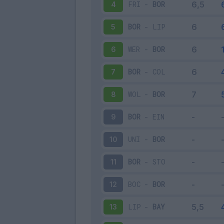
FRI
-
BOR
4
BOR
-
LIP
5
WER
-
BOR
6
BOR
-
COL
7
WOL
-
BOR
8
BOR
-
EIN
9
UNI
-
BOR
10
BOR
-
STO
11
BOC
-
BOR
12
LIP
-
BAY
13