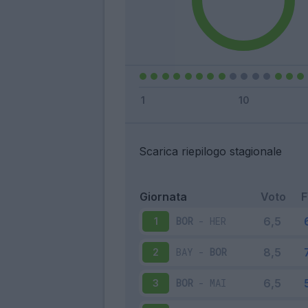
Scarica riepilogo stagionale
Giornata
Voto
BOR
-
HER
1
BAY
-
BOR
2
BOR
-
MAI
3