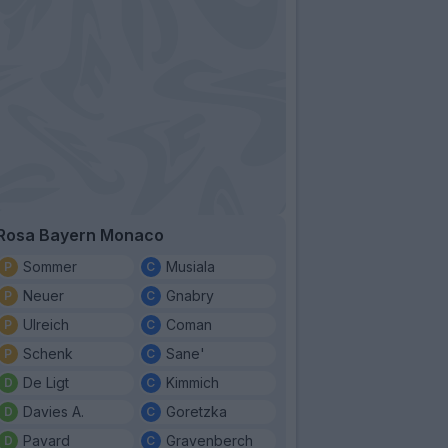
Rosa Bayern Monaco
Sommer
Musiala
Neuer
Gnabry
Ulreich
Coman
Schenk
Sane'
De Ligt
Kimmich
Davies A.
Goretzka
Pavard
Gravenberch