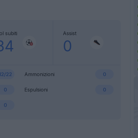
l subiti
Assist
34
0
12/22
Ammonizioni
0
0
Espulsioni
0
0