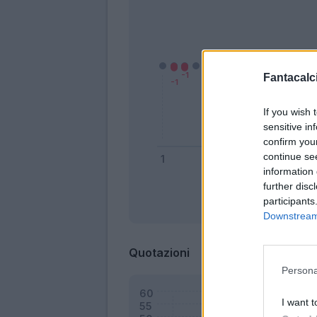
Fantacalci
If you wish 
sensitive in
confirm you
continue se
information 
further disc
participants
Bonus
Downstream 
Quotazioni
Persona
I want t