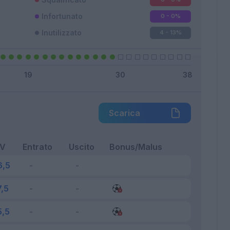
Infortunato
0 - 0
%
Inutilizzato
4 - 13
%
Scarica
FV
Entrato
Uscito
Bonus/Malus