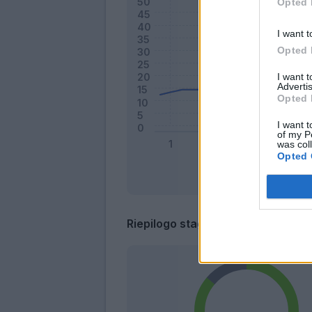
Opted 
I want t
Opted 
I want 
Advertis
Opted 
I want t
of my P
was col
Opted 
Riepilogo stagione