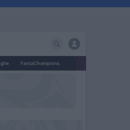
eghe
FantaChampions