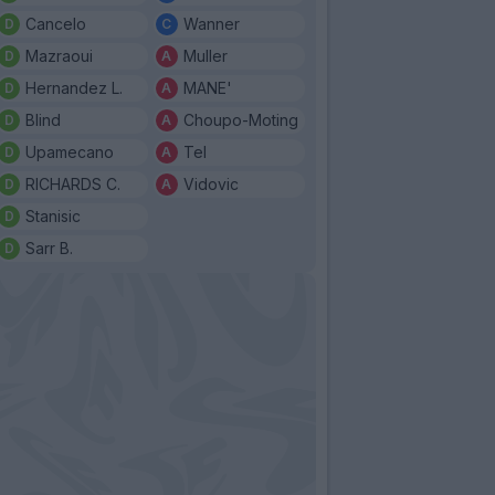
Cancelo
Wanner
Mazraoui
Muller
Hernandez L.
MANE'
Blind
Choupo-Moting
Upamecano
Tel
RICHARDS C.
Vidovic
Stanisic
Sarr B.