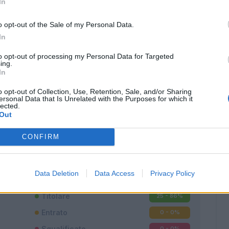
In
o opt-out of the Sale of my Personal Data.
In
to opt-out of processing my Personal Data for Targeted
ing.
In
o opt-out of Collection, Use, Retention, Sale, and/or Sharing
ersonal Data that Is Unrelated with the Purposes for which it
lected.
Out
Classic
Mantra
CONFIRM
Data Deletion
Data Access
Privacy Policy
Titolare
25 - 86
%
Entrato
0 - 0
%
Squalificato
0 - 0
%