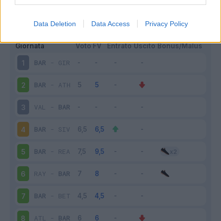
Scarica riepilogo
Scarica
stagionale
Data Deletion
Data Access
Privacy Policy
Giornata
Voto
FV
Entrato
Uscito
Bonus/Malus
BAR
-
GIR
1
BAR
-
ATH
2
VAL
-
BAR
3
BAR
-
SIV
4
BAR
-
REA
5
RAY
-
BAR
6
BAR
-
BET
7
ATL
-
BAR
8