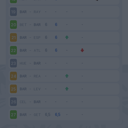
BAR
-
RAY
19
BET
-
BAR
20
BAR
-
ESP
21
BAR
-
ATL
22
HUE
-
BAR
23
BAR
-
REA
24
BAR
-
LEV
25
CEL
-
BAR
26
BAR
-
GET
27