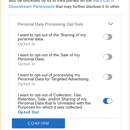
also be disclosed by us to third parties on the
IAB’s List of
Downstream Participants
that may further disclose it to other
third parties.
Classic
Mantra
Personal Data Processing Opt Outs
Riepilogo stagione
I want to opt-out of the Sharing of my
personal data.
Opted In
Titolare
12 - 44
%
I want to opt-out of the Sale of my
Personal Data.
Entrato
6 - 22
%
Opted In
Squalificato
0 - 0
%
I want to opt-out of processing my
Infortunato
0 - 0
%
Personal Data for Targeted Advertising.
Opted In
Inutilizzato
9 - 33
%
I want to opt-out of Collection, Use,
Retention, Sale, and/or Sharing of my
Personal Data that Is Unrelated with the
Purposes for which it was collected.
Opted Out
CONFIRM