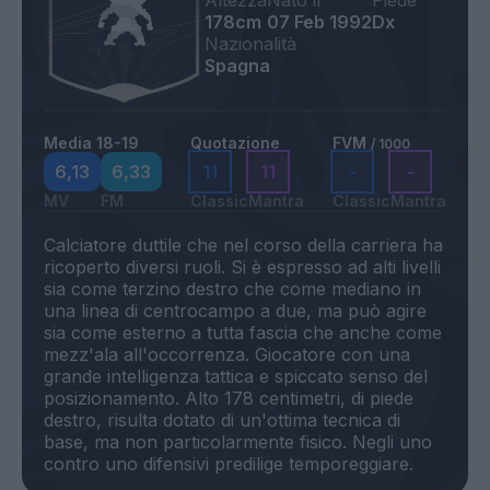
Altezza
Nato il
Piede
178cm
07 Feb 1992
Dx
Nazionalità
Spagna
Media 18-19
Quotazione
FVM
/ 1000
6,13
6,33
11
11
-
-
MV
FM
Classic
Mantra
Classic
Mantra
Calciatore duttile che nel corso della carriera ha
ricoperto diversi ruoli. Si è espresso ad alti livelli
sia come terzino destro che come mediano in
una linea di centrocampo a due, ma può agire
sia come esterno a tutta fascia che anche come
mezz'ala all'occorrenza. Giocatore con una
grande intelligenza tattica e spiccato senso del
posizionamento. Alto 178 centimetri, di piede
destro, risulta dotato di un'ottima tecnica di
base, ma non particolarmente fisico. Negli uno