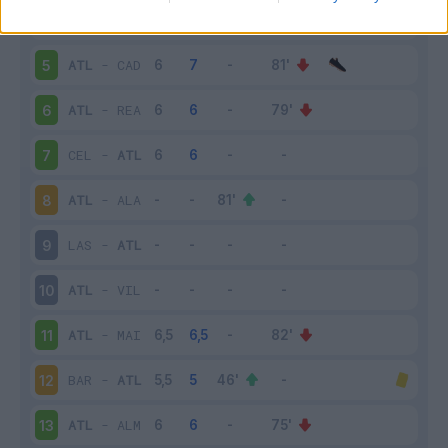
ATL
-
REA
4
ATL
-
CAD
5
ATL
-
REA
6
CEL
-
ATL
7
ATL
-
ALA
8
LAS
-
ATL
9
ATL
-
VIL
10
ATL
-
MAI
11
BAR
-
ATL
12
ATL
-
ALM
13