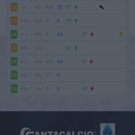
VIL
-
ATL
24
ATL
-
GIR
25
ALA
-
ATL
26
ATL
-
ATH
27
MAI
-
ATL
28
ATL
-
CEL
29
ATL
-
OSA
30