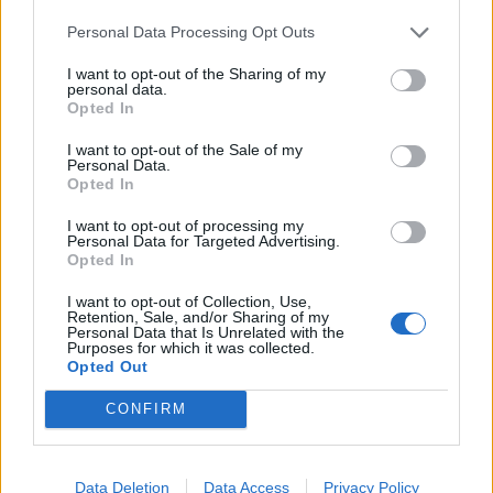
Infortunato
0 - 0
%
Personal Data Processing Opt Outs
Inutilizzato
12 - 40
%
I want to opt-out of the Sharing of my
personal data.
Opted In
I want to opt-out of the Sale of my
Personal Data.
Opted In
I want to opt-out of processing my
Personal Data for Targeted Advertising.
Scarica riepilogo
Scarica
Opted In
stagionale
I want to opt-out of Collection, Use,
Retention, Sale, and/or Sharing of my
Giornata
Voto
FV
Entrato
Uscito
Bonus/Malus
Personal Data that Is Unrelated with the
Purposes for which it was collected.
RAY
-
ATL
Opted Out
1
CONFIRM
ATL
-
SIV
2
VAL
-
ATL
3
Data Deletion
Data Access
Privacy Policy