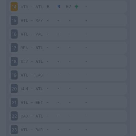
ATH
-
ATL
14
ATL
-
RAY
15
ATL
-
VAL
16
REA
-
ATL
17
SIV
-
ATL
18
ATL
-
LAS
19
ALM
-
ATL
20
ATL
-
BET
21
CAD
-
ATL
22
ATL
-
BAR
23