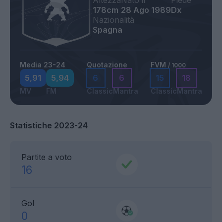
Altezza
Nato il
Piede
178cm
28 Ago 1989
Dx
Nazionalità
Spagna
Media 23-24
Quotazione
FVM
/ 1000
5,91
5,94
6
6
15
18
MV
FM
Classic
Mantra
Classic
Mantra
Statistiche 2023-24
Partite a voto
16
Gol
0