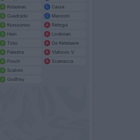
Kolasinac
Cassa
Cuadrado
Manzoni
Kossounou
Retegui
Hien
Lookman
Toloi
De Ketelaere
Palestra
Vlahovic V.
Posch
Scamacca
Scalvini
Godfrey