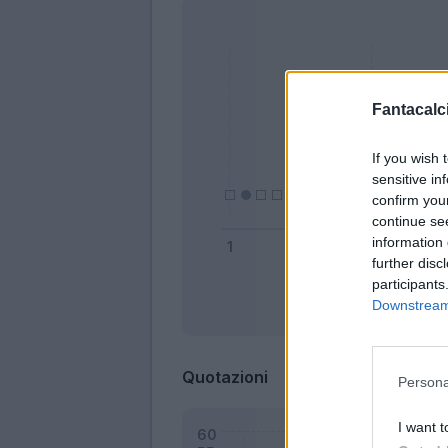
Fantacalci
If you wish 
sensitive in
confirm you
continue se
information 
further disc
participants
Downstream 
Bonus
Quotazioni
Persona
I want t