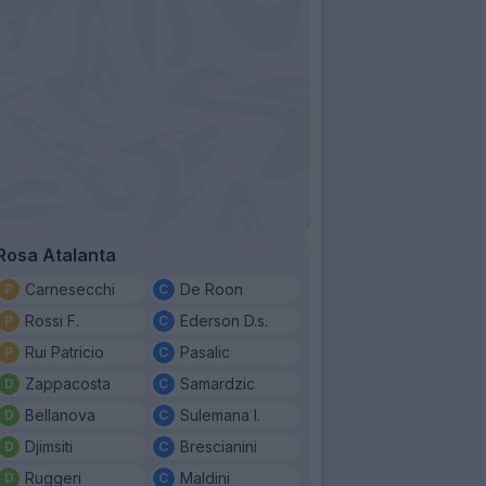
Rosa Atalanta
Carnesecchi
De Roon
Rossi F.
Ederson D.s.
Rui Patricio
Pasalic
Zappacosta
Samardzic
Bellanova
Sulemana I.
Djimsiti
Brescianini
Ruggeri
Maldini