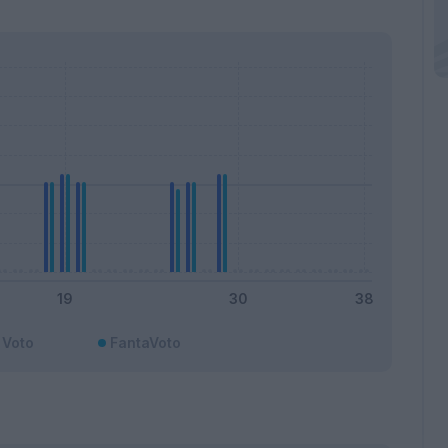
Voto
FantaVoto