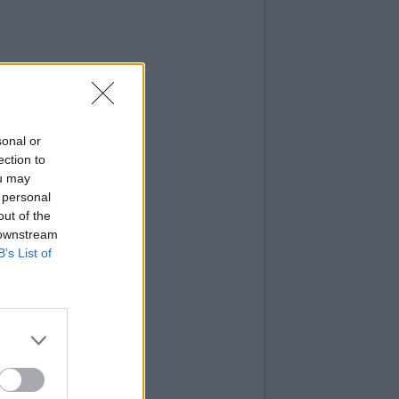
sonal or
ection to
ou may
 personal
out of the
 downstream
B’s List of