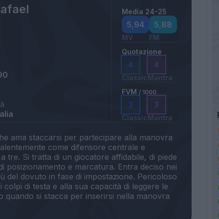
Rafael
Media 24-25
5,94
5,88
MV
FM
Quotazione
4
4
90
Classic
Mantra
FVM
/ 1000
tà
3
3
alia
Classic
Mantra
 che ama staccarsi per partecipare alla manovra
valentemente come difensore centrale e
a tre. Si tratta di un giocatore affidabile, di piede
 di posizionamento e marcatura. Entra deciso nei
iù del dovuto in fase di impostazione. Pericoloso
 colpi di testa e alla sua capacità di leggere le
o quando si stacca per inserirsi nella manovra