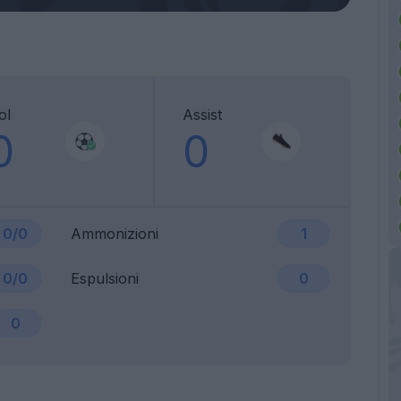
ol
Assist
0
0
0/0
Ammonizioni
1
0/0
Espulsioni
0
0