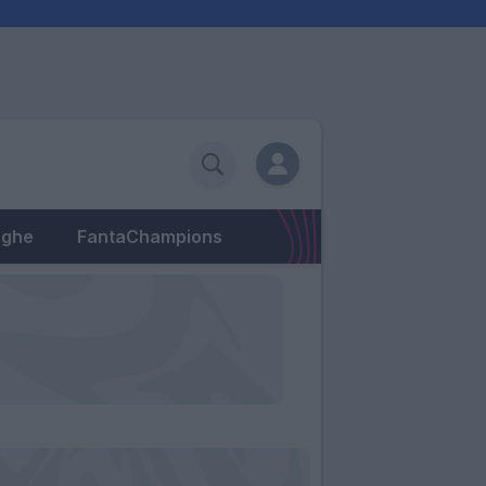
eghe
FantaChampions