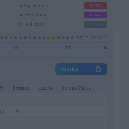
Squalificato
0 - 0
%
Infortunato
0 - 0
%
Inutilizzato
21 - 67
%
Scarica
FV
Entrato
Uscito
Bonus/Malus