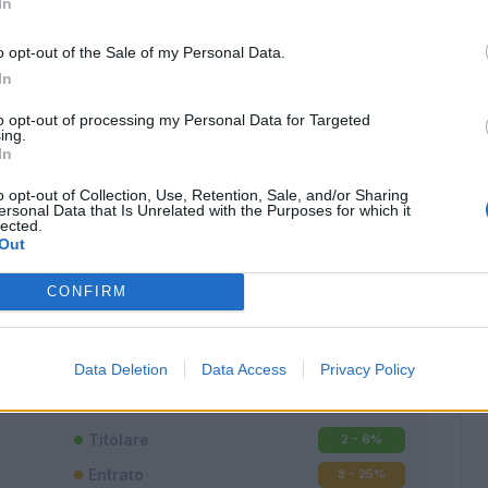
In
o opt-out of the Sale of my Personal Data.
In
to opt-out of processing my Personal Data for Targeted
ing.
In
o opt-out of Collection, Use, Retention, Sale, and/or Sharing
ersonal Data that Is Unrelated with the Purposes for which it
lected.
Out
CONFIRM
Classic
Mantra
Data Deletion
Data Access
Privacy Policy
Titolare
2 - 6
%
Entrato
8 - 25
%