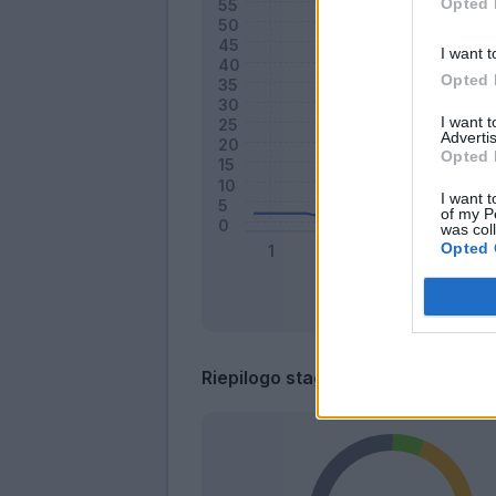
Opted 
I want t
Opted 
I want 
Advertis
Opted 
I want t
of my P
was col
Opted 
Riepilogo stagione