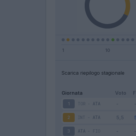
Scarica riepilogo stagionale
Giornata
Voto
TOR
-
ATA
1
INT
-
ATA
2
ATA
-
FIO
3