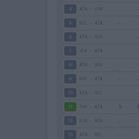
ATA
-
COM
4
BOL
-
ATA
5
ATA
-
GEN
6
VEN
-
ATA
7
ATA
-
VER
8
NAP
-
ATA
9
ATA
-
UDI
10
PAR
-
ATA
11
ROM
-
ATA
12
ATA
-
MIL
13