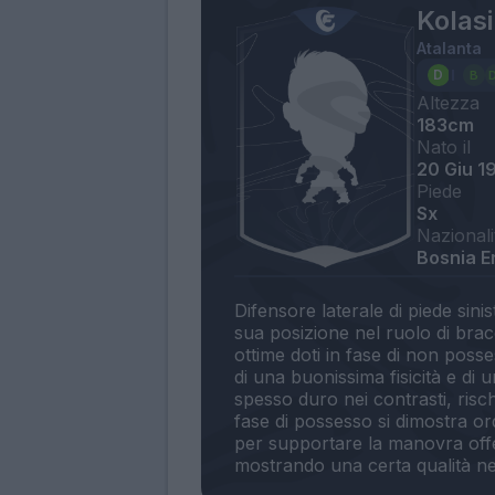
Kolas
Atalanta
Altezza
183cm
Nato il
20 Giu 1
Piede
Sx
Nazionali
Bosnia E
Difensore laterale di piede sin
sua posizione nel ruolo di bracce
ottime doti in fase di non posse
di una buonissima fisicità e di u
spesso duro nei contrasti, risc
fase di possesso si dimostra or
per supportare la manovra offens