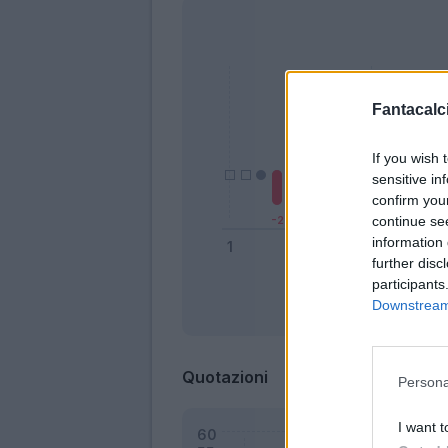
Fantacalci
If you wish 
sensitive in
confirm you
continue se
information 
further disc
participants
Downstream 
Bonus
Quotazioni
Persona
I want t