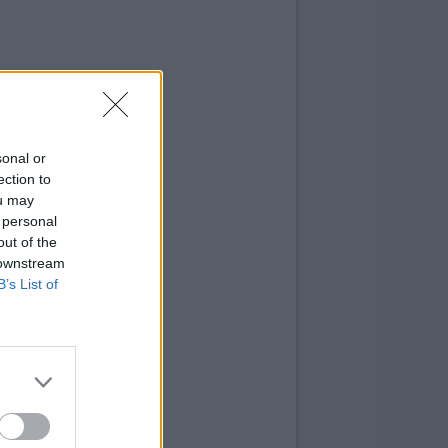
sonal or
ection to
ou may
 personal
out of the
 downstream
B’s List of