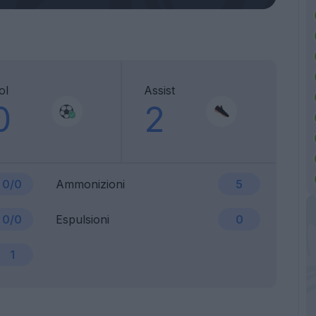
ol
Assist
0
2
0/0
Ammonizioni
5
0/0
Espulsioni
0
1