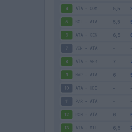
ATA
-
COM
4
BOL
-
ATA
5
ATA
-
GEN
6
VEN
-
ATA
7
ATA
-
VER
8
NAP
-
ATA
9
ATA
-
UDI
10
PAR
-
ATA
11
ROM
-
ATA
12
ATA
-
MIL
13