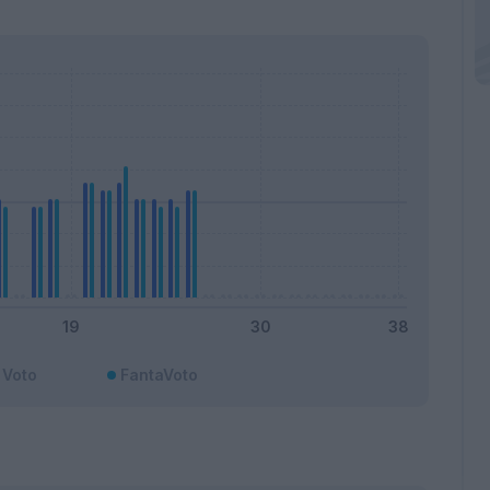
Voto
FantaVoto