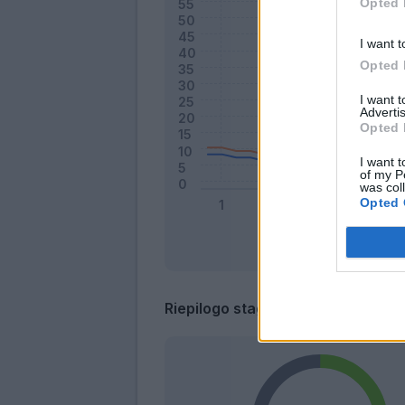
Opted 
I want t
Opted 
I want 
Advertis
Opted 
I want t
of my P
was col
Opted 
Riepilogo stagione