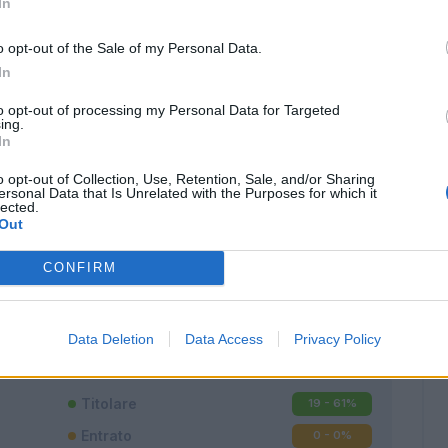
In
o opt-out of the Sale of my Personal Data.
In
to opt-out of processing my Personal Data for Targeted
ing.
In
o opt-out of Collection, Use, Retention, Sale, and/or Sharing
ersonal Data that Is Unrelated with the Purposes for which it
lected.
Out
CONFIRM
Classic
Mantra
Data Deletion
Data Access
Privacy Policy
Titolare
19 - 61
%
Entrato
0 - 0
%