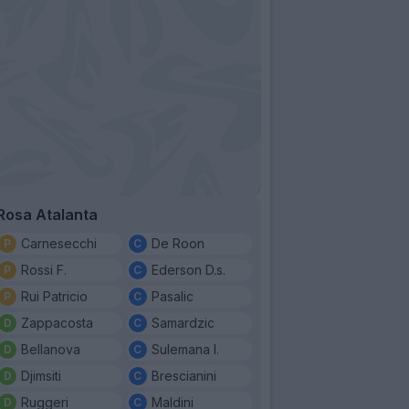
Rosa Atalanta
Carnesecchi
De Roon
Rossi F.
Ederson D.s.
Rui Patricio
Pasalic
Zappacosta
Samardzic
Bellanova
Sulemana I.
Djimsiti
Brescianini
Ruggeri
Maldini