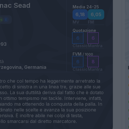
inac Sead
Media 24-25
6,18
6,05
MV
FM
Quotazione
6
6
993
Classic
Mantra
FVM
/ 1000
tà
6
8
rzegovina, Germania
Classic
Mantra
istro che col tempo ha leggermente arretrato la
tto di sinistra in una linea tre, grazie alle sue
sso. La sua duttilità deriva dal fatto che è dotato
n ottimo tempismo nei tackle. Interviene, infatti,
hiando ma ottenendo la conquista della palla. In
dinato nelle scelte e avanza la sua posizione
iva. È inoltre abile nei colpi di testa,