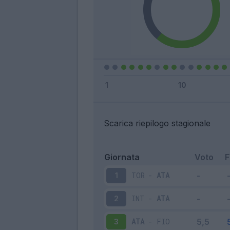
Scarica riepilogo stagionale
Giornata
Voto
TOR
-
ATA
1
INT
-
ATA
2
ATA
-
FIO
3