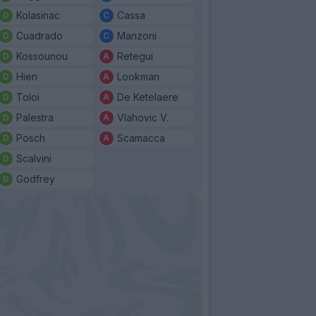
Kolasinac
Cassa
Cuadrado
Manzoni
Kossounou
Retegui
Hien
Lookman
Toloi
De Ketelaere
Palestra
Vlahovic V.
Posch
Scamacca
Scalvini
Godfrey