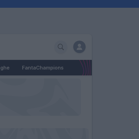
eghe
FantaChampions