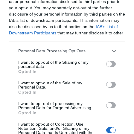
us or personal information disclosed to third parties prior to
your opt-out. You may separately opt-out of the further
disclosure of your personal information by third parties on the
IAB’s list of downstream participants. This information may
also be disclosed by us to third parties on the
IAB’s List of
Classic
Mantra
Downstream Participants
that may further disclose it to other
third parties.
Riepilogo stagione
Personal Data Processing Opt Outs
I want to opt-out of the Sharing of my
Titolare
21 - 70
%
personal data.
Opted In
Entrato
5 - 16
%
I want to opt-out of the Sale of my
Squalificato
0 - 0
%
Personal Data.
Opted In
Infortunato
0 - 0
%
Inutilizzato
4 - 13
%
I want to opt-out of processing my
Personal Data for Targeted Advertising.
Opted In
I want to opt-out of Collection, Use,
Retention, Sale, and/or Sharing of my
Personal Data that Is Unrelated with the