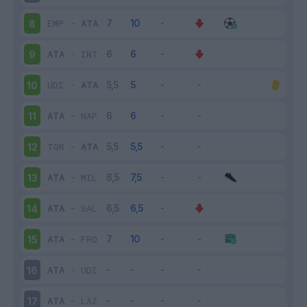
EMP
-
ATA
8
ATA
-
INT
9
UDI
-
ATA
10
ATA
-
NAP
11
TOR
-
ATA
12
ATA
-
MIL
13
ATA
-
SAL
14
ATA
-
FRO
15
ATA
-
UDI
16
ATA
-
LAZ
17