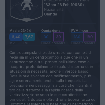
Altezza
Nato il
Piede
183cm
28 Feb 1998
Sx
Nazionalità
Olanda
Media 23-24
Quotazione
FVM
/ 1000
6,40
7,67
30
30
180
180
MV
FM
Classic
Mantra
Classic
Mantra
Centrocampista di piede sinistro con compiti di
regia sia in un centrocampo a due che in un
centrocampo a tre, pronto nell'ultimo caso a
ricoprire preferibilmente il ruolo di interno o, in
situazioni di necessità, anche il vertice basso.
Date le sue spiccate doti nell'inserimento, può
agire serenamente anche sulla trequarti. La
precisione nei passaggi, sia corti che filtranti, il
tiro dalla distanza e la rapida ricerca della
verticalizzazione sono le sue caratteristiche
principali. È dotato inoltre di una buona forza ed
un’ottima resistenza di base che gli permettono