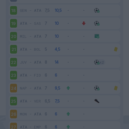
GEN
-
ATA
18
ATA
-
SAS
19
MIL
-
ATA
20
ATA
-
BOL
21
JUV
-
ATA
22
ATA
-
FIO
23
NAP
-
ATA
24
ATA
-
VER
25
MON
-
ATA
26
ATA
-
EMP
27