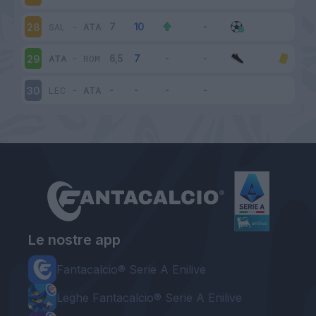
SAL
-
ATA
28
ATA
-
ROM
29
LEC
-
ATA
30
Le nostre app
Fantacalcio® Serie A Enilive
Leghe Fantacalcio® Serie A Enilive