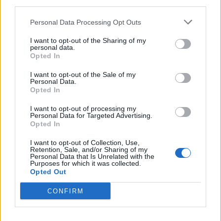
third parties.
Cremona?
Personal Data Processing Opt Outs
CASADEI
- Bene a Bologna, mancano però i
I want to opt-out of the Sharing of my
personal data.
bonus: per la legge dei grandi numeri prima
Opted In
o poi dovrà sbloccarsi, il Pisa la chance
I want to opt-out of the Sale of my
ideale?
Personal Data.
Opted In
I want to opt-out of processing my
LOFTUS-CHEEK
- Una garanzia, non
Personal Data for Targeted Advertising.
scende praticamente mai sotto il 6.
Opted In
Attenzione ai suoi inserimenti contro la
I want to opt-out of Collection, Use,
Retention, Sale, and/or Sharing of my
Roma, una mina vagante da non
Personal Data that Is Unrelated with the
Purposes for which it was collected.
sottovalutare.
Opted Out
CONFIRM
CUTRONE
- L'unico gol è arrivato contro
l'Atalanta, da settimane non riesce a
incidere. Ma i derby, si sa, fanno tirare fuori