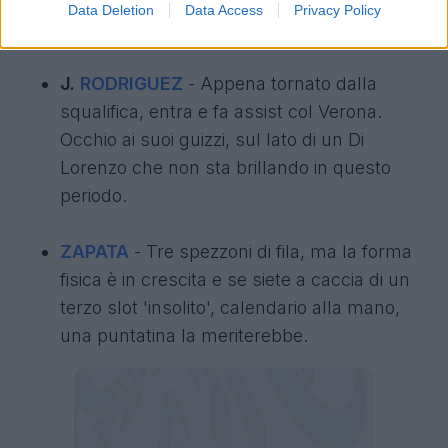
Data Deletion
Data Access
Privacy Policy
qualcosa di più del solito.
J.
RODRIGUEZ
- Appena tornato dalla
squalifica, entra e fa assist col Verona.
Occhio ai suoi guizzi, sul lato di un Di
Lorenzo che non sta brillando in questo
periodo.
ZAPATA
- Tre spezzoni di fila, ma la forma
fisica è in crescita e se siete a caccia di un
terzo slot 'insolito', calendario alla mano,
una puntatina la meriterebbe.