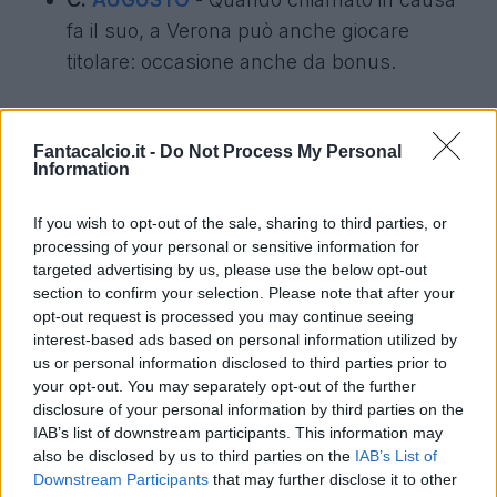
fa il suo, a Verona può anche giocare
titolare: occasione anche da bonus.
ROMAGNOLI
- Nelle ultime tre la Lazio non
Fantacalcio.it -
Do Not Process My Personal
ha preso gol e lui ha ottenuto due 6.5: un
Information
caso? Ovviamente no. Sfruttiamo il
momento, col Cagliari occhio anche ai
If you wish to opt-out of the sale, sharing to third parties, or
piazzati.
processing of your personal or sensitive information for
targeted advertising by us, please use the below opt-out
section to confirm your selection. Please note that after your
NERES
- Sta emergendo alla grande, 2
opt-out request is processed you may continue seeing
assist nelle ultime due: sarà uno dei
interest-based ads based on personal information utilized by
us or personal information disclosed to third parties prior to
principali pericoli per la difesa del Como.
your opt-out. You may separately opt-out of the further
disclosure of your personal information by third parties on the
KOOPMEINERS
- Non può piovere per
IAB’s list of downstream participants. This information may
also be disclosed by us to third parties on the
IAB’s List of
sempre: che la cura Spalletti possa sortire
Downstream Participants
that may further disclose it to other
effetti anche per lui, partendo già da