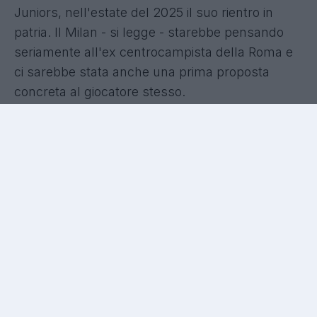
Juniors, nell'estate del 2025 il suo rientro in
patria. Il Milan - si legge - starebbe pensando
seriamente all'ex centrocampista della Roma e
ci sarebbe stata anche una prima proposta
concreta al giocatore stesso.
UFFICIALE - El Bilal Touré
è un nuovo giocatore del
Parma: il comunicato