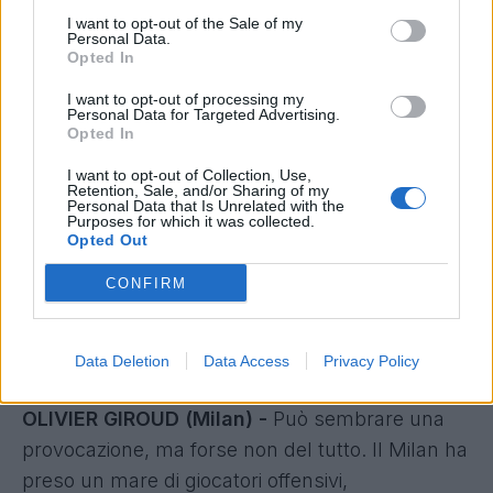
mai strapagarlo. Il 6 (con allegato giallo) a
I want to opt-out of the Sale of my
Personal Data.
Frosinone ne è la prova schiacciante.
Opted In
MANUEL LOCATELLI (Juventus)
- L'involuzione
I want to opt-out of processing my
fantacalcistica è stata fin troppo palese nello
Personal Data for Targeted Advertising.
Opted In
scorso campionato. Con zero gol e 2 assist
(fanta-media anonima del 6.08)
, oltre a ben 8
I want to opt-out of Collection, Use,
Retention, Sale, and/or Sharing of my
ammonizioni, ha quasi azzerato la sua
Personal Data that Is Unrelated with the
Purposes for which it was collected.
appetibilità. Trend che può essere confermato:
Opted Out
da centrale in mediana rende poco (basti vedere
CONFIRM
Udine), da interno entrerebbe in concorrenza
con altri giocatori. Tanti fattori che portano a una
sola conclusione: se il prezzo sale sopra il 2/3%,
Data Deletion
Data Access
Privacy Policy
virate serenamente altrove.
OLIVIER GIROUD (Milan) -
Può sembrare una
provocazione, ma forse non del tutto. Il Milan ha
preso un mare di giocatori offensivi,