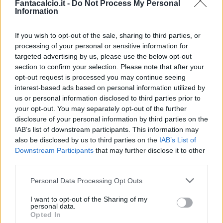
Fantacalcio.it -
Do Not Process My Personal
Information
If you wish to opt-out of the sale, sharing to third parties, or
processing of your personal or sensitive information for
targeted advertising by us, please use the below opt-out
section to confirm your selection. Please note that after your
opt-out request is processed you may continue seeing
interest-based ads based on personal information utilized by
us or personal information disclosed to third parties prior to
STANISLAV LOBOTKA (Napoli)
- Mister 6.5... e
your opt-out. You may separately opt-out of the further
pochissimo altro. Come prevedibile, il prezzo dei
disclosure of your personal information by third parties on the
IAB’s list of downstream participants. This information may
giocatori del Napoli sarà super inflazionato dalla
also be disclosed by us to third parties on the
IAB’s List of
conquista del tricolore. Ciò riguarderà anche
Downstream Participants
that may further disclose it to other
quei calciatori che di bonus ne portano pochi.
third parties.
Esattamente come il regista slovacco, che viene
Personal Data Processing Opt Outs
da
1 gol, 1 assist e una fanta-media del 6.34.
Non
I want to opt-out of the Sharing of my
è tra le sue corde regalare gioie ai fantallenatori,
personal data.
Opted In
per cui se volete prenderlo va investito il giusto: