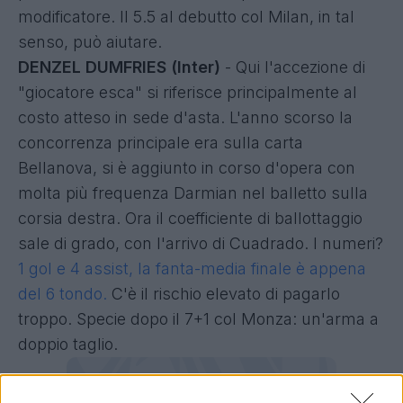
modificatore. Il 5.5 al debutto col Milan, in tal
senso, può aiutare.
DENZEL DUMFRIES (Inter)
- Qui l'accezione di
"giocatore esca" si riferisce principalmente al
costo atteso in sede d'asta. L'anno scorso la
concorrenza principale era sulla carta
Bellanova, si è aggiunto in corso d'opera con
molta più frequenza Darmian nel balletto sulla
corsia destra. Ora il coefficiente di ballottaggio
sale di grado, con l'arrivo di Cuadrado. I numeri?
1 gol e 4 assist, la fanta-media finale è appena
del 6 tondo.
C'è il rischio elevato di pagarlo
troppo. Specie dopo il 7+1 col Monza: un'arma a
doppio taglio.