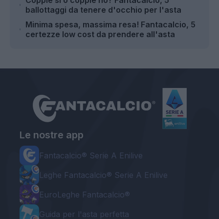
Coppie sì o coppie no? Fantacalcio, 5
ballottaggi da tenere d'occhio per l'asta
Minima spesa, massima resa! Fantacalcio, 5
certezze low cost da prendere all'asta
Le nostre app
Fantacalcio® Serie A Enilive
Leghe Fantacalcio® Serie A Enilive
EuroLeghe Fantacalcio®
Guida per l'asta perfetta