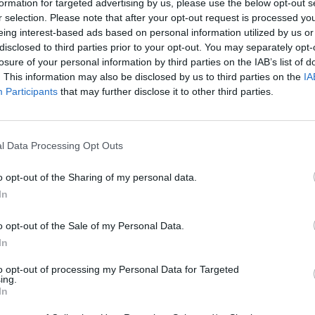
formation for targeted advertising by us, please use the below opt-out s
r selection. Please note that after your opt-out request is processed y
eing interest-based ads based on personal information utilized by us or
disclosed to third parties prior to your opt-out. You may separately opt-
losure of your personal information by third parties on the IAB’s list of
. This information may also be disclosed by us to third parties on the
IA
Participants
that may further disclose it to other third parties.
l Data Processing Opt Outs
eziona due calciatori
o opt-out of the Sharing of my personal data.
In
Statistiche
o opt-out of the Sale of my Personal Data.
-
Partite a voto
In
-
to opt-out of processing my Personal Data for Targeted
Media Voto
ing.
In
-
Fantamedia