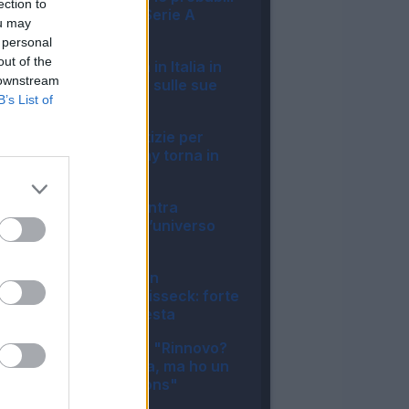
ection to
formazioni della Serie A
ou may
Enilive 2026/27
 personal
09:16
out of the
Milan, Gila rientra in Italia in
 downstream
anticipo: le ultime sulle sue
B’s List of
condizioni
19:15
Napoli, buone notizie per
Allegri: McTominay torna in
gruppo
17:38
La Lega Serie B entra
ufficialmente nell’universo
Fantacalcio®
12:57
Inter, duro colpo in
amichevole per Bisseck: forte
contusione alla testa
12:15
Inter, Mkhitaryan: "Rinnovo?
Nessuna garanzia, ma ho un
sogno in Champions"
11:33