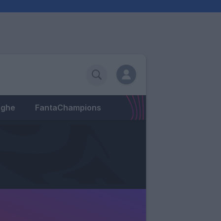
eghe
FantaChampions