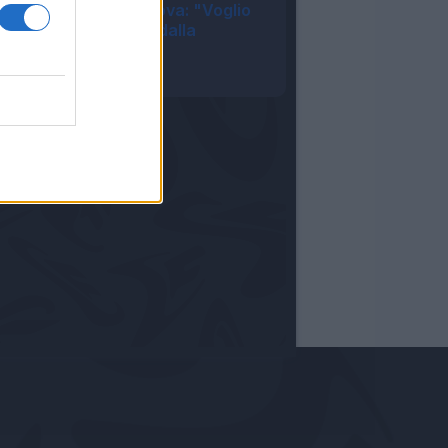
Juventus, Zhegrova: "Voglio
restare, frenato dalla
pubalgia"
10:25