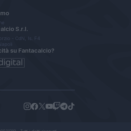
amo
ne
lcio S.r.l.
orzio - CdN, Is. F4
Napoli
cità su Fantacalcio?