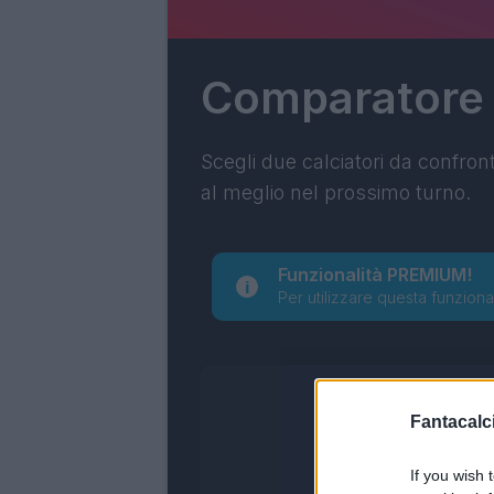
Comparatore
Scegli due calciatori da confron
al meglio nel prossimo turno.
Funzionalità PREMIUM!
Per utilizzare questa funziona
Fantacalci
If you wish 