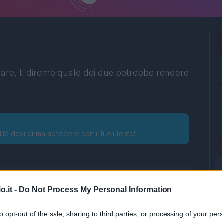
tare, ti diremo quale dei due potrebbe rendere
lità devi prima accedere con il tuo utente!
o.it -
Do Not Process My Personal Information
to opt-out of the sale, sharing to third parties, or processing of your per