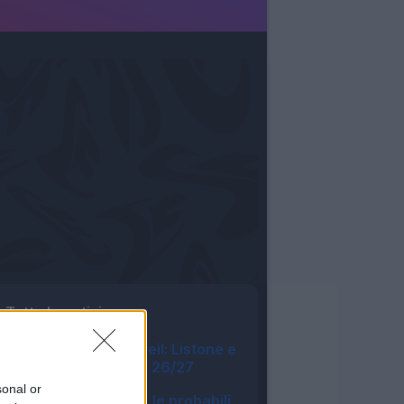
Tutte le notizie
Fantacalcio® Unveil: Listone e
novità App Leghe 26/27
14:04
sonal or
Asta Fantacalcio, le probabili