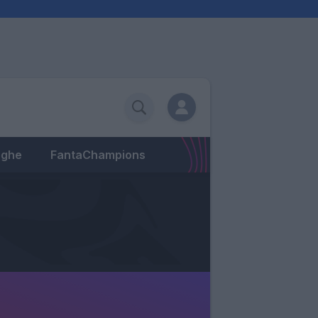
eghe
FantaChampions