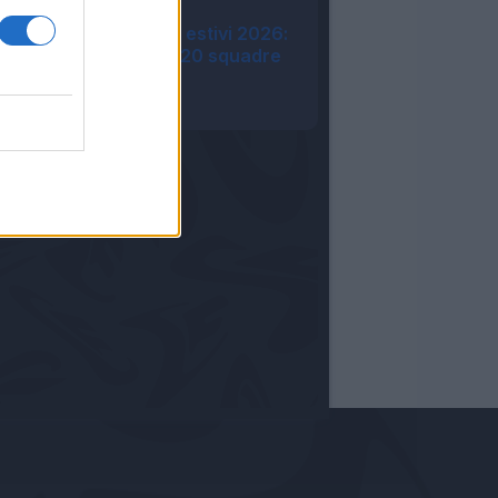
08:08
Amichevoli e ritiri estivi 2026:
tutte le info sulle 20 squadre
di Serie A
22:51