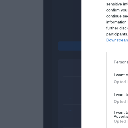
sensitive in
confirm you
continue se
information 
further disc
participants
Downstream 
Persona
Sel
I want t
Opted 
I want t
-
Opted 
-
I want 
Advertis
-
Opted 