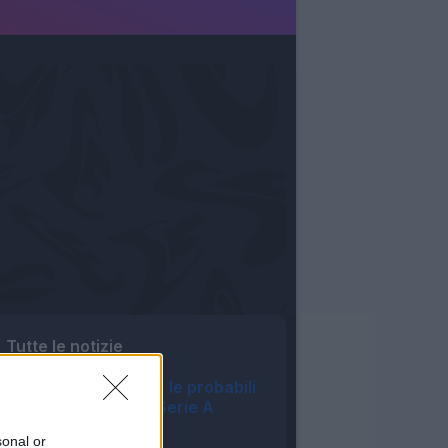
Tutte le notizie
Asta Fantacalcio, le probabili
formazioni della Serie A
Enilive 2026/27
sonal or
06:16