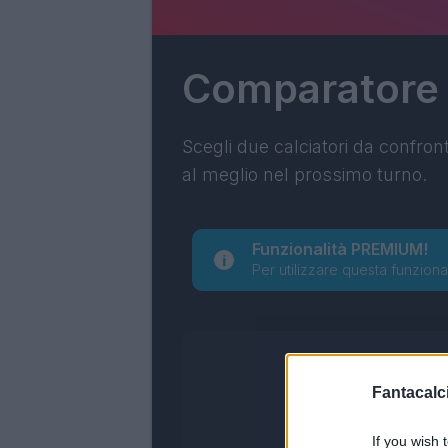
Comparatore
Scegli due calciatori da confron
al meglio nel prossimo turno.
Funzionalità PREMIUM!
Per utilizzare questa funziona
Fantacalci
If you wish 