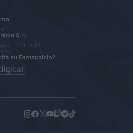
amo
ne
lcio S.r.l.
orzio - CdN, Is. F4
Napoli
cità su Fantacalcio?