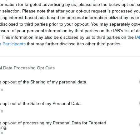
formation for targeted advertising by us, please use the below opt-out s
r selection. Please note that after your opt-out request is processed y
eing interest-based ads based on personal information utilized by us or
disclosed to third parties prior to your opt-out. You may separately opt-
losure of your personal information by third parties on the IAB’s list of
. This information may also be disclosed by us to third parties on the
IA
Participants
that may further disclose it to other third parties.
l Data Processing Opt Outs
eziona due calciatori
o opt-out of the Sharing of my personal data.
In
Statistiche
o opt-out of the Sale of my Personal Data.
-
Partite a voto
In
-
Media Voto
to opt-out of processing my Personal Data for Targeted
ing.
-
In
Fantamedia