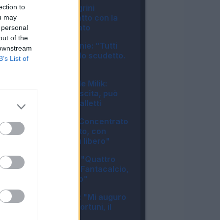
ection to
UFFICIALE - Pellegrini
prolunga il contratto con la
ou may
Roma: il comunicato
 personal
13:11
out of the
Juventus, McKennie: "Tutti
 downstream
possono vincere lo scudetto.
B’s List of
Il futuro..."
11:35
Juventus, si rivede Milik:
condizione in crescita, può
tornare utile a Spalletti
09:33
Bologna, Rowe: "Concentrato
su questo progetto, con
Tedesco sono più libero"
09:08
Como, Fabregas: "Quattro
anni fa ho fatto il Fantacalcio,
prenderei Lautaro"
08:20
Inter, Calhanoglu: "Mi auguro
di avere meno infortuni, il
rinnovo..."