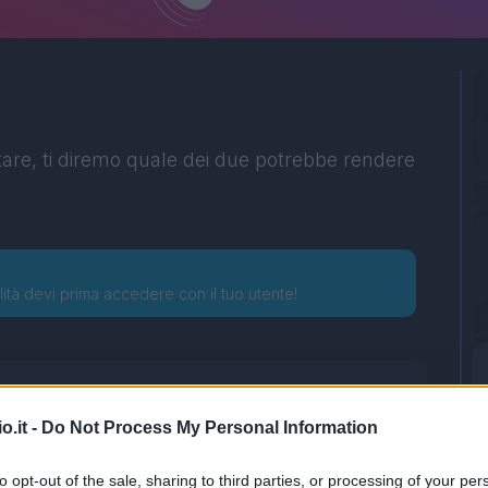
tare, ti diremo quale dei due potrebbe rendere
lità devi prima accedere con il tuo utente!
o.it -
Do Not Process My Personal Information
to opt-out of the sale, sharing to third parties, or processing of your per