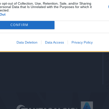
o opt-out of Collection, Use, Retention, Sale, and/or Sharing
-
Gol
ersonal Data that Is Unrelated with the Purposes for which it
lected.
-
Assists
Out
CONFIRM
Data Deletion
Data Access
Privacy Policy