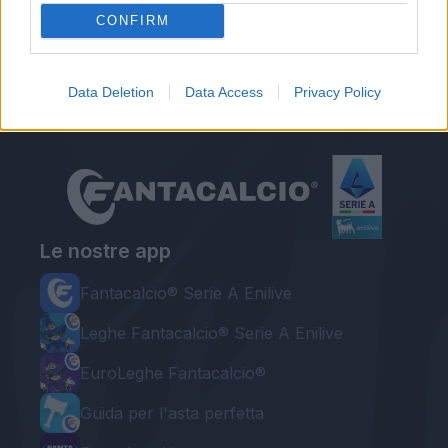
CONFIRM
Redazione Fantacalcio.it
Data Deletion
Data Access
Privacy Policy
Le nostre app
Fantacalcio® Serie A Enilive
Leghe Fantacalcio® Serie A Enilive
EuroLeghe Fantacalcio®
Guida per l'asta perfetta