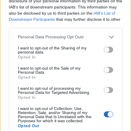
disclosure of your personal information by third parties on the
previsto. Occhio, poi, al possibile
inserimento
IAB’s list of downstream participants. This information may
dell'Atletico Madrid
che avrebbe individuato in
also be disclosed by us to third parties on the
IAB’s List of
Downstream Participants
that may further disclose it to other
Solet in rinforzo ideale.
third parties.
Personal Data Processing Opt Outs
I want to opt-out of the Sharing of my
personal data.
Opted In
I want to opt-out of the Sale of my
Personal Data.
Opted In
I want to opt-out of processing my
Personal Data for Targeted Advertising.
Opted In
I want to opt-out of Collection, Use,
Retention, Sale, and/or Sharing of my
Personal Data that Is Unrelated with the
Purposes for which it was collected.
Opted Out
Autore