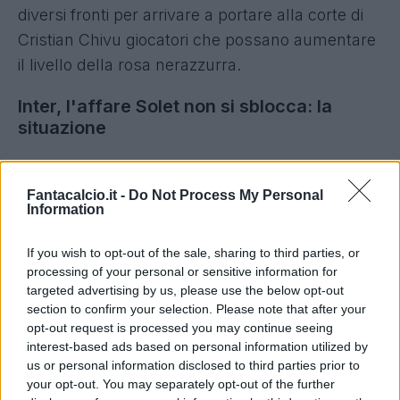
diversi fronti per arrivare a portare alla corte di
Cristian Chivu giocatori che possano aumentare
il livello della rosa nerazzurra.
Inter, l'affare Solet non si sblocca: la
situazione
Secondo quanto riportato da Gazzetta.it, un altro
degli obiettivi nerazzurri resta ad oggi all'interno
Fantacalcio.it -
Do Not Process My Personal
Information
di un'operazione che non decolla: l'Inter ha
messo gli occhi da tempo su
Oumar Solet
, ma
If you wish to opt-out of the sale, sharing to third parties, or
non si è arrivati ancora all'accordo con
processing of your personal or sensitive information for
targeted advertising by us, please use the below opt-out
l'Udinese.
section to confirm your selection. Please note that after your
opt-out request is processed you may continue seeing
Il club nerazzurro è rimasto ad un'offerta da 20
interest-based ads based on personal information utilized by
milioni di euro però rifiutata dai friulani, ecco
us or personal information disclosed to third parties prior to
your opt-out. You may separately opt-out of the further
perché i tempi potrebbero prolungarsi più del