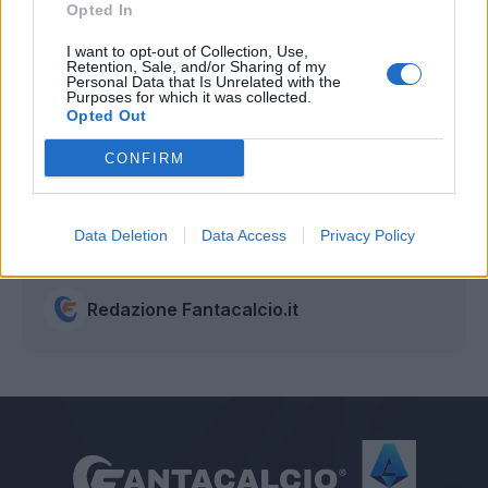
Opted In
Antonio Nocerino. Centrocampista dell’ A.C.
Milan, che ha digerito, lavorato in silenzio, e che
I want to opt-out of Collection, Use,
Retention, Sale, and/or Sharing of my
oggi confessa che tre gol li sognava, sì. In tutto
Personal Data that Is Unrelated with the
Purposes for which it was collected.
l’anno. E che, questa soddisfazione, se la
Opted Out
meritava sul serio.
CONFIRM
Ezio Azzollini
Data Deletion
Data Access
Privacy Policy
Autore
Redazione Fantacalcio.it