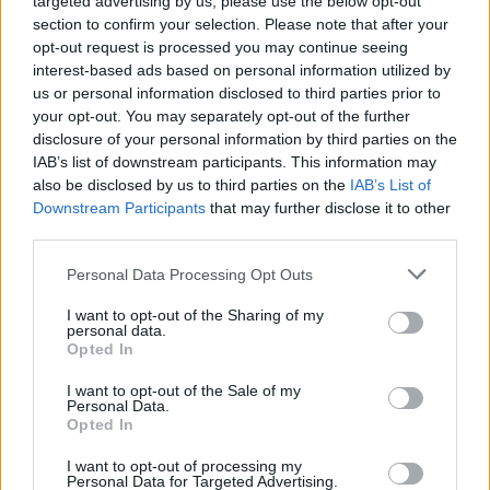
targeted advertising by us, please use the below opt-out
dell’assurdità, delle mancanze di equilibrio nei
section to confirm your selection. Please note that after your
opt-out request is processed you may continue seeing
giudizi dei soloni del calcio nei confronti del
interest-based ads based on personal information utilized by
centrocampista rossonero, ed è stato un pezzo
us or personal information disclosed to third parties prior to
profetico oltre ogni più rosea previsione. Magari
your opt-out. You may separately opt-out of the further
disclosure of your personal information by third parties on the
ora non sarà quel che l’entusiasmo suggerisce a
IAB’s list of downstream participants. This information may
Galliani, e cioè che il buon Antonio sia il colpo
also be disclosed by us to third parties on the
IAB’s List of
dell’anno, non è neanche l’icona del fallimento di
Downstream Participants
that may further disclose it to other
third parties.
un mercato che si diceva fallito ad ottobre, dopo
le prime sgambate stagionali. Probabilmente la
Personal Data Processing Opt Outs
verità sta nel mezzo, ed è quella, torniamo a
I want to opt-out of the Sharing of my
scrivere, che racconta la storia di un onesto
personal data.
Opted In
lavoratore, un proletario di centrocampo, che si
sta guadagnando la sua fetta di gloria in
I want to opt-out of the Sale of my
Personal Data.
rossonero. E che, perdonateci le
Opted In
puntualizzazione, non è Gattuso, né Kakà, né
I want to opt-out of processing my
Garrincha, né nessun altro che non sia lui,
Personal Data for Targeted Advertising.