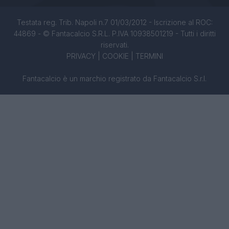
Testata reg. Trib. Napoli n.7 01/03/2012 - Iscrizione al ROC:
44869 - © Fantacalcio S.R.L. P.IVA 10938501219 - Tutti i diritti
riservati.
PRIVACY
|
COOKIE
|
TERMINI
Fantacalcio è un marchio registrato da Fantacalcio S.r.l.