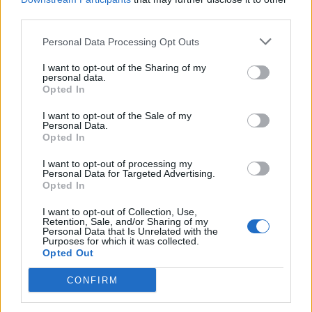
third parties.
Personal Data Processing Opt Outs
I want to opt-out of the Sharing of my
personal data.
Le nostre app
Opted In
I want to opt-out of the Sale of my
Fantacalcio® Serie A Enilive
Personal Data.
Opted In
Leghe Fantacalcio® Serie A Enilive
I want to opt-out of processing my
EuroLeghe Fantacalcio®
Personal Data for Targeted Advertising.
Opted In
Guida per l'asta perfetta
I want to opt-out of Collection, Use,
Retention, Sale, and/or Sharing of my
FantaAsta Live
Personal Data that Is Unrelated with the
Purposes for which it was collected.
Opted Out
FantaAsta Buzz
Strumenti
CONFIRM
Probabili formazioni