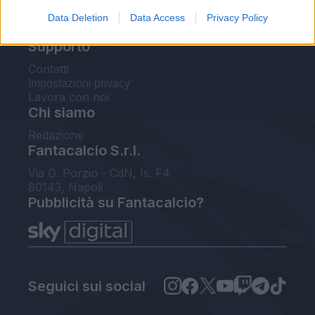
Voti Fantacalcio Serie A
Rigoristi Serie A
Data Deletion
Data Access
Privacy Policy
FantaAsta Live
Supporto
Contatti
Impostazioni privacy
Lavora con noi
Chi siamo
Redazione
Fantacalcio S.r.l.
Via G. Porzio - CdN, Is. F4
80143, Napoli
Pubblicità su Fantacalcio?
Seguici sui social