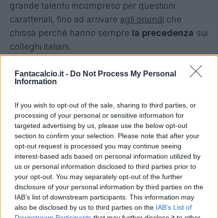
grande talento incompreso per questioni
caratteriali, fino ad arrivare
agli oriundi
che
chissà perchè hanno sempre
la precedenza
sui
colleghi italiani.
Il provocatorio
quesito finale
che vorrei porre
alla vostra attenzione è : "Se Immobile fosse
Fantacalcio.it -
Do Not Process My Personal
Information
stato straniero, quanta risonanza mediatica
avrebbe rispetto a quella che ha oggi ?" .
If you wish to opt-out of the sale, sharing to third parties, or
processing of your personal or sensitive information for
targeted advertising by us, please use the below opt-out
Paolo Pierangelo
section to confirm your selection. Please note that after your
opt-out request is processed you may continue seeing
Autore
interest-based ads based on personal information utilized by
us or personal information disclosed to third parties prior to
Redazione Fantacalcio.it
your opt-out. You may separately opt-out of the further
disclosure of your personal information by third parties on the
IAB’s list of downstream participants. This information may
also be disclosed by us to third parties on the
IAB’s List of
Downstream Participants
that may further disclose it to other