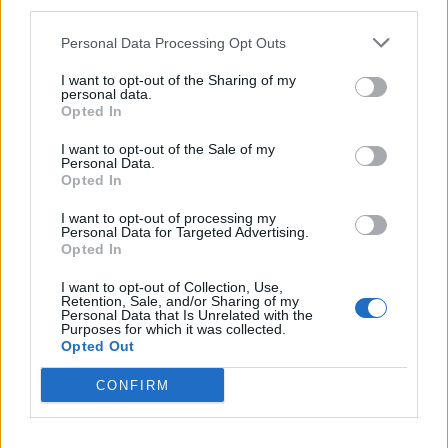
third parties.
maglie investono anche le nazionali, parliamo dei
Personal Data Processing Opt Outs
Leoni
d'
Inghilterra
,
la cui nuova maglia
(da
Umbro
la FA è passata a
Nike
) ricorderebbe
I want to opt-out of the Sharing of my
personal data.
troppo
quella indossata dalla
Germania al
Opted In
Mondiale 1966
. Il bomber in pensione dei
I want to opt-out of the Sale of my
britannici, Gary Lineker, l'ha presa con ironia
Personal Data.
Opted In
visto il recente dominio teutonico in campo
I want to opt-out of processing my
europeo: '
se non puoi sconfiggerli, unisciti a
Personal Data for Targeted Advertising.
loro
'. Restando in Premier League, ecco i nuovoi
Opted In
kit casalinghi di
Manchester United
(il colletto
I want to opt-out of Collection, Use,
Retention, Sale, and/or Sharing of my
retrò
una vera moda),
City
e
Chelsea
. E
Ibra
?
Personal Data that Is Unrelated with the
Purposes for which it was collected.
Supposto che resti, la
shirt
col suo numero 10
Opted Out
del
Paris Saint Germain
stampato sulla schiena
CONFIRM
sarà
questa
; seconda maglia uguale alla prima
a colori invertiti. Molto suggestiva anche la
nuova da trasferta del Bordeaux
, quasi