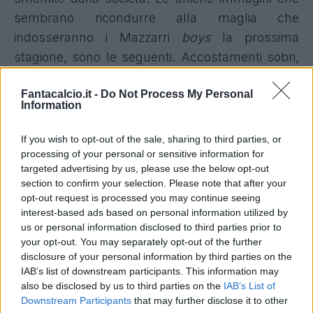
sembrano ricondurre alla maglia che
indosseranno i Mazzarri
boys
la prossima
stagione,
sono le seguenti
. Accostamenti sobri,
tributo doveroso alla storia nerazzurra dopo le
Fantacalcio.it -
Do Not Process My Personal
polemiche per la seconda maglia 2012/13, rossa
Information
come l'inferno dei cugini. Restando in Serie A, la
Lazio
sfoggerà stasera
una maglia speciale
,
If you wish to opt-out of the sale, sharing to third parties, or
prodotta da
Macron
appositamente per la finale
processing of your personal or sensitive information for
targeted advertising by us, please use the below opt-out
di Coppa Italia; il neopromosso
Verona
, invece,
section to confirm your selection. Please note that after your
dovrebbe fare il suo ritorno nella massima serie
opt-out request is processed you may continue seeing
a braccetto con
Nike
, partner anche della
Roma
interest-based ads based on personal information utilized by
us or personal information disclosed to third parties prior to
a partire dalla stagione 2014/15. Curiosa la storia
your opt-out. You may separately opt-out of the further
del
Cesena
, la cui nuova casacca sarà scelta
disclosure of your personal information by third parties on the
dai tifosi,
con un sondaggio sul web
.
IAB’s list of downstream participants. This information may
also be disclosed by us to third parties on the
IAB’s List of
Downstream Participants
that may further disclose it to other
PREMIER & LIGUE 1
- Le polemiche sulle nuove