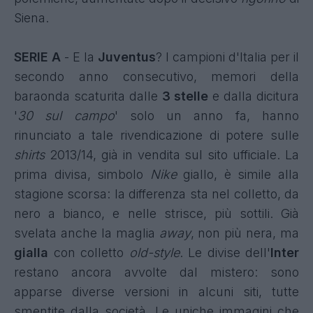
Siena.
SERIE A
- E la
Juventus
? I campioni d'Italia per il
secondo anno consecutivo, memori della
baraonda scaturita dalle
3 stelle
e dalla dicitura
'
30 sul campo
' solo un anno fa, hanno
rinunciato a tale rivendicazione di potere sulle
shirts
2013/14, già in vendita sul sito ufficiale. La
prima divisa, simbolo
Nike
giallo,
è simile alla
stagione scorsa
: la differenza sta nel colletto, da
nero a bianco, e nelle strisce, più sottili. Già
svelata anche la maglia
away
,
non più nera, ma
gialla
con colletto
old-style
. Le divise dell'
Inter
restano ancora avvolte dal mistero: sono
apparse diverse versioni in alcuni siti, tutte
smentite dalla società. Le uniche immagini che