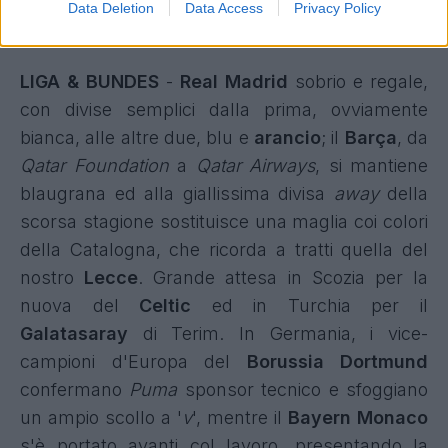
Data Deletion
Data Access
Privacy Policy
pollockiana
su sfondo bianco.
LIGA & BUNDES
-
Real Madrid
sobrio e regale,
con divise semplici dalla prima, ovviamente
bianca, alle altre due, blu e
arancio
; il
Barça
, da
Qatar Foundation
a
Qatar Airways
, si mantiene
blaugrana ed alla
giallissima divisa
away
della
scorsa stagione
sostituisce
una maglia coi colori
della Catalogna
, che ricorda a tratti quella del
nostro
Lecce
. Grande attesa in Scozia per
la
nuova del
Celtic
ed in Turchia per il
Galatasaray
di Terim
. In Germania, i vice-
campioni d'Europa del
Borussia Dortmund
confermano
Puma
sponsor tecnico e
sfoggiano
un ampio scollo a '
v
'
, mentre il
Bayern Monaco
s'è portato avanti col lavoro, presentando la