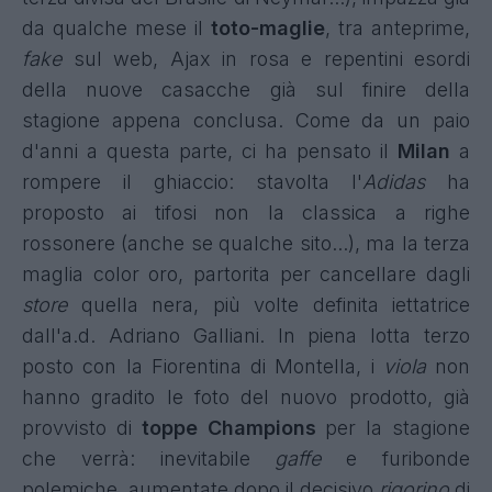
da qualche mese il
toto-maglie
, tra anteprime,
fake
sul web,
Ajax in rosa
e repentini esordi
della nuove casacche già sul finire della
stagione appena conclusa. Come da un paio
d'anni a questa parte, ci ha pensato il
Milan
a
rompere il ghiaccio: stavolta l'
Adidas
ha
proposto ai tifosi non la classica a righe
rossonere (
anche se qualche sito...
), ma la terza
maglia color oro, partorita per cancellare dagli
store
quella nera, più volte definita iettatrice
dall'a.d. Adriano Galliani. In piena lotta terzo
posto con la Fiorentina di Montella, i
viola
non
hanno gradito le foto del nuovo prodotto, già
provvisto di
toppe Champions
per la stagione
che verrà: inevitabile
gaffe
e furibonde
polemiche, aumentate dopo il decisivo
rigorino
di