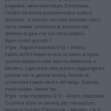
irregolare, viene intercettato D'Ambrosio ,
l'arbitro da buona posizione indica subito il
dischetto , a velocita' normale potrebbe starci ,
ma la rewiew smentisce la decisione del
direttore di gara che non torna indietro.
Rigori contro ignorati: 7
4^gta : Napoli-Fiorentina (1-0) – Arbitro:
Fabbri.All'8 il Napoli invoca un calcio di rigore,
scontro dubbio in area viola tra Milenkovic e
Mertens, il giocatore viola prova a raggiungere il
pallone con la gamba sinistra, finendo di
schiacciare il piede destro del belga. Episodio
molto dubbio. Niente Var.
6^gta : Inter-Fiorentina (2-1) – Arbitro: Mazzoleni.
Ci poteva stare un penalty per i neroazzurri,
falloso il contatto D'Ambrosio – Miralles, c'e' il