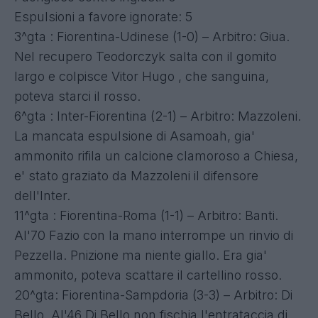
Espulsioni a favore ignorate: 5
3^gta : Fiorentina-Udinese (1-0) – Arbitro: Giua.
Nel recupero Teodorczyk salta con il gomito
largo e colpisce Vitor Hugo , che sanguina,
poteva starci il rosso.
6^gta : Inter-Fiorentina (2-1) – Arbitro: Mazzoleni.
La mancata espulsione di Asamoah, gia'
ammonito rifila un calcione clamoroso a Chiesa,
e' stato graziato da Mazzoleni il difensore
dell'Inter.
11^gta : Fiorentina-Roma (1-1) – Arbitro: Banti.
Al'70 Fazio con la mano interrompe un rinvio di
Pezzella. Pnizione ma niente giallo. Era gia'
ammonito, poteva scattare il cartellino rosso.
20^gta: Fiorentina-Sampdoria (3-3) – Arbitro: Di
Bello. Al'46 Di Bello non fischia l'entrataccia di