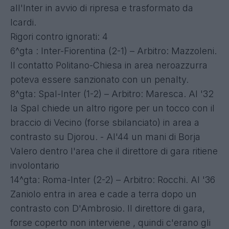
all'Inter in avvio di ripresa e trasformato da
Icardi.
Rigori contro ignorati: 4
6^gta : Inter-Fiorentina (2-1) – Arbitro: Mazzoleni.
Il contatto Politano-Chiesa in area neroazzurra
poteva essere sanzionato con un penalty.
8^gta: Spal-Inter (1-2) – Arbitro: Maresca. Al '32
la Spal chiede un altro rigore per un tocco con il
braccio di Vecino (forse sbilanciato) in area a
contrasto su Djorou. - Al'44 un mani di Borja
Valero dentro l'area che il direttore di gara ritiene
involontario
14^gta: Roma-Inter (2-2) – Arbitro: Rocchi. Al '36
Zaniolo entra in area e cade a terra dopo un
contrasto con D'Ambrosio. Il direttore di gara,
forse coperto non interviene , quindi c'erano gli