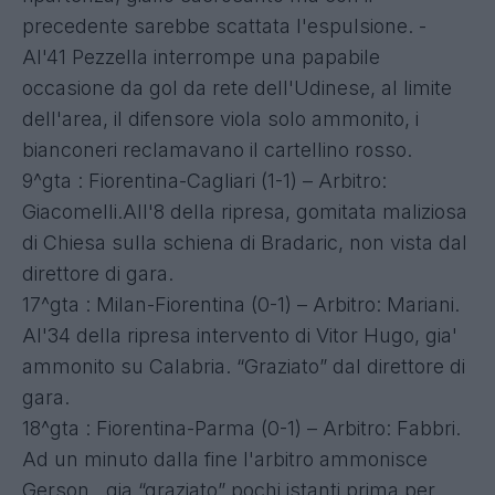
precedente sarebbe scattata l'espulsione. -
Al'41 Pezzella interrompe una papabile
occasione da gol da rete dell'Udinese, al limite
dell'area, il difensore viola solo ammonito, i
bianconeri reclamavano il cartellino rosso.
9^gta : Fiorentina-Cagliari (1-1) – Arbitro:
Giacomelli.All'8 della ripresa, gomitata maliziosa
di Chiesa sulla schiena di Bradaric, non vista dal
direttore di gara.
17^gta : Milan-Fiorentina (0-1) – Arbitro: Mariani.
Al'34 della ripresa intervento di Vitor Hugo, gia'
ammonito su Calabria. “Graziato” dal direttore di
gara.
18^gta : Fiorentina-Parma (0-1) – Arbitro: Fabbri.
Ad un minuto dalla fine l'arbitro ammonisce
Gerson , gia “graziato” pochi istanti prima per