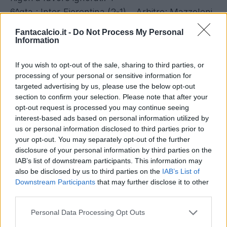
6^gta : Inter-Fiorentina (2-1) – Arbitro: Mazzoleni.
Il contatto Politano-Chiesa in area neroazzurra
Fantacalcio.it -
Do Not Process My Personal
poteva essere sanzionato con un penalty.
Information
8^gta : Lazio-Fiorentina (1-0) – Arbitro: Orsato.
If you wish to opt-out of the sale, sharing to third parties, or
Acerbi al '44 tocca Simeone, ci puo' stare il
processing of your personal or sensitive information for
rigore, ma Orsato è convinto del contrario.
targeted advertising by us, please use the below opt-out
10^gta : Torino-Fiorentina (1-0) – Arbitro:
section to confirm your selection. Please note that after your
opt-out request is processed you may continue seeing
Fabbri.Manca un penalty anche alla Fiorentina
interest-based ads based on personal information utilized by
per un mani in area del Torino, che scatenano le
us or personal information disclosed to third parties prior to
proteste di Simeone.
your opt-out. You may separately opt-out of the further
disclosure of your personal information by third parties on the
19^gta : Genoa-Fiorentina (0-0) – Arbitro: Massa.
IAB’s list of downstream participants. This information may
Al '23 della ripresa l'episodio che fa infuriare la
also be disclosed by us to third parties on the
IAB’s List of
Fiorentina (espulso Pioli). Il pallone crossato da
Downstream Participants
that may further disclose it to other
third parties.
Chiesa sbatte prima sul piede e poi sul braccio
molto largo di Veloso. Dubbi.
Personal Data Processing Opt Outs
Rigori contro ingiusti: 2