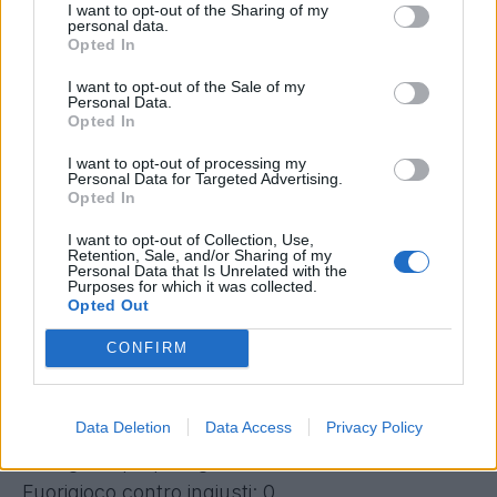
I want to opt-out of the Sharing of my
6^gta : Inter-Fiorentina (2-1) – Arbitro:
personal data.
Opted In
Mazzoleni.Fischiato un “rigorino” pro Inter.
Cross di Candreva , Vitor Hugo è molto vicino ed
I want to opt-out of the Sale of my
Personal Data.
ha il braccio sinistro largo. Il pallone appena
Opted In
sfiora la parte fra il palmo (polpastelli che si
I want to opt-out of processing my
Personal Data for Targeted Advertising.
aprono ? Mah…), tanto che la palla non cambia
Opted In
la traettoria.
I want to opt-out of Collection, Use,
21^gta : Chievo-Fiorentina (3-4) – Arbitro:
Retention, Sale, and/or Sharing of my
Personal Data that Is Unrelated with the
Chiffi.Non convince il rigore assegnato al Chievo
Purposes for which it was collected.
(“quasi una compensazione”) al '38 della ripresa
Opted Out
, il mani di Gerson, il braccio del giocatore e'
CONFIRM
attaccato al corpo.
Punizioni a favore ignorate: 0
Data Deletion
Data Access
Privacy Policy
Punizioni contro ingiuste: 0
Fuorigioco propri ingiusti: 0
Fuorigioco contro ingiusti: 0