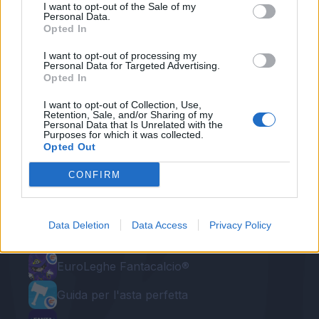
I want to opt-out of the Sale of my
Personal Data.
Redazione Fantacalcio.it
Opted In
I want to opt-out of processing my
Personal Data for Targeted Advertising.
Opted In
I want to opt-out of Collection, Use,
Retention, Sale, and/or Sharing of my
Personal Data that Is Unrelated with the
Purposes for which it was collected.
Opted Out
CONFIRM
Le nostre app
Fantacalcio® Serie A Enilive
Data Deletion
Data Access
Privacy Policy
Leghe Fantacalcio® Serie A Enilive
EuroLeghe Fantacalcio®
Guida per l'asta perfetta