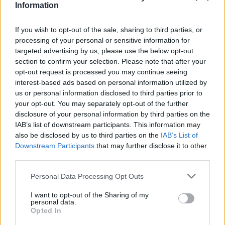
Assieme ad un altro, ingombrante ed incontrovertibile fatto: non è che
Information
Pippo, con lo stesso numero di partite a disposizione, abbia fatto peggio di
Clarence.
E' che Pippo ha fatto
molto
peggio di Clarence
.
If you wish to opt-out of the sale, sharing to third parties, or
Per di più, Seedorf, che fece molti più punti prendendo un Milan non suo,
processing of your personal or sensitive information for
non poté programmare, non poté sperimentare, non poté andare a
targeted advertising by us, please use the below opt-out
convincere nessuno a Ibiza per sposare un progetto malpartito per altrui
pecca. Ma non ci mettiamo il carico da novanta, molti e più autorevoli
section to confirm your selection. Please note that after your
stanno sottolineando la cosa, assieme ad un mucchio d'altre cose, in
opt-out request is processed you may continue seeing
queste ore.
interest-based ads based on personal information utilized by
us or personal information disclosed to third parties prior to
L'osservazione c'è, però, e anche questa ci sta tutto. Pippo resta, e resterà,
forte del nostro amore incrollabile, meritato da giocatore, che è
your opt-out. You may separately opt-out of the further
un'assicurazione sulla vita. Che poi amassimo altrettanto Seedorf, la cui
disclosure of your personal information by third parties on the
avventura è finita come sappiamo, e che aveva fatto non solo meglio ma
molto meglio, è un altro paio di maniche. E lo è perché allora non bastò,
IAB’s list of downstream participants. This information may
perché al Milan (ed è così da sempre, anche in tempi migliori, anche in
also be disclosed by us to third parties on the
IAB’s List of
tempi in cui si vinceva), spesso conta più come sei che quello che fai. E,
badate bene, specie in periodi vincenti, la linea che separa connotazione
Downstream Participants
that may further disclose it to other
positiva da connotazione negativa di questa maniera di gestire le cose è
third parties.
sottilissima, ovvero: il Milan vinceva
anche
perché, al MIlan, come sei
contava più di quel che facevi.
Personal Data Processing Opt Outs
Ecco perché Pippo resterà al Milan. Perché è amato dai tifosi (come
Seedorf). E perché è aziendalista, dunque amato dalla dirigenza. Un
I want to opt-out of the Sharing of my
Seedorf tra parentesi, in questo caso, non possiamo proprio mettercelo.
personal data.
Opted In
Autore