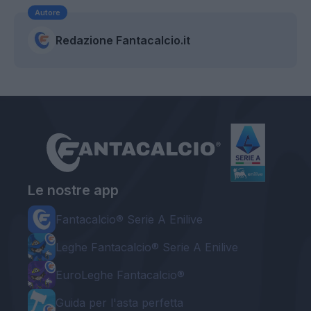
Autore
Redazione Fantacalcio.it
Le nostre app
Fantacalcio® Serie A Enilive
Leghe Fantacalcio® Serie A Enilive
EuroLeghe Fantacalcio®
Guida per l'asta perfetta