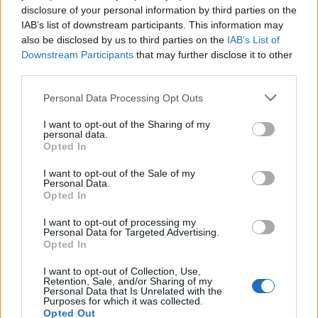
disclosure of your personal information by third parties on the
credo che di questa notizia si discuterà
IAB’s list of downstream participants. This information may
molto>. Chissà, ci sono anche gli
also be disclosed by us to third parties on the
IAB’s List of
Downstream Participants
that may further disclose it to other
europei di pallanuoto
third parties.
— Vincenzo Cito (@VincenzoCito)
15
Luglio 2014
Personal Data Processing Opt Outs
I want to opt-out of the Sharing of my
personal data.
Opted In
I want to opt-out of the Sale of my
E FATEVI UNA RISATA...
Personal Data.
Opted In
I want to opt-out of processing my
Personal Data for Targeted Advertising.
Opted In
Conte diventa il primo allenatore a
dimettersi durante una partita.
I want to opt-out of Collection, Use,
Retention, Sale, and/or Sharing of my
#JuveBenfica
Personal Data that Is Unrelated with the
Purposes for which it was collected.
— Ruttosporc (@Ruttosporc)
15 Luglio
Opted Out