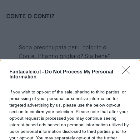
CONTE O CONTI?
Sono preoccupata per il colorito di
Conte. L'hanno grigliato? Sta bene?
— Sabine Bertagna (@SBertagna)
15
Luglio 2014
Fantacalcio.it -
Do Not Process My Personal
Information
If you wish to opt-out of the sale, sharing to third parties, or
processing of your personal or sensitive information for
targeted advertising by us, please use the below opt-out
NOTIZIE CHE FANNO ACQUA
section to confirm your selection. Please note that after your
opt-out request is processed you may continue seeing
interest-based ads based on personal information utilized by
us or personal information disclosed to third parties prior to
your opt-out. You may separately opt-out of the further
Sara Benci (Sky) <Conte si è dimesso,