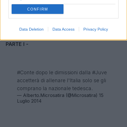
2014
CONFIRM
Data Deletion
Data Access
Privacy Policy
PROGETTI PER IL FUTURO IN TEDESCO -
PARTE I -
#Conte
dopo le dimissioni dalla
#Juve
accetterà di allenare l'Italia solo se gli
comprano la nazionale tedesca.
— Alberto.Microsatira (@Microsatira)
15
Luglio 2014