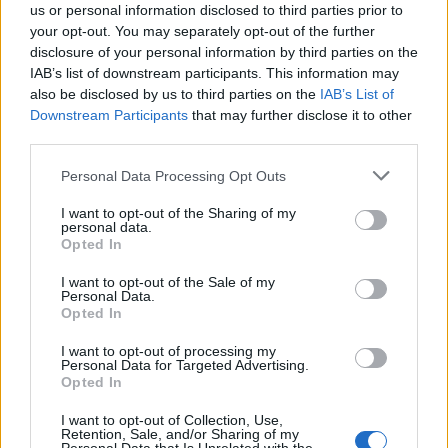
intervista, per il popolo bianconero arriva in
us or personal information disclosed to third parties prior to
your opt-out. You may separately opt-out of the further
quell'istante la notizia più bella della giornata:
il
disclosure of your personal information by third parties on the
francese afferma infatti di non sentire
IAB’s list of downstream participants. This information may
nessun dolore al flessore e di essere
also be disclosed by us to third parties on the
IAB’s List of
Downstream Participants
that may further disclose it to other
pienamente recuperato
in vista della sfida di
third parties.
mercoledì. Nella seconda frazione Pogba
Personal Data Processing Opt Outs
abbassa un po' il ritmo come tutta la squadra
prima di uscire al 63' sostituito, tra gli applausi di
I want to opt-out of the Sharing of my
personal data.
tutto lo Juventus Stadium, da Paolo De Ceglie.
Opted In
I want to opt-out of the Sale of my
Diversa la partita dell'eclettico ex Verona:
Personal Data.
Opted In
l'inizio di gara del numero 2 bianconero è
stato tutt'altro che facile
con qualche
I want to opt-out of processing my
Personal Data for Targeted Advertising.
imprecisione sia in fase di copertura che in
Opted In
quella di appoggio alla manovra offensiva, ma
I want to opt-out of Collection, Use,
con il passare dei minuti l'italobrasiliano si è
Retention, Sale, and/or Sharing of my