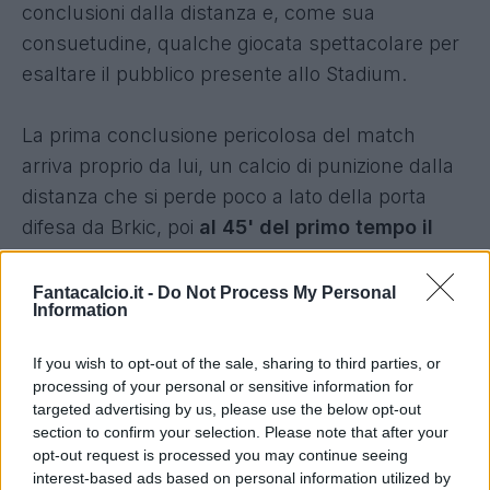
conclusioni dalla distanza e, come sua
consuetudine, qualche giocata spettacolare per
esaltare il pubblico presente allo Stadium.
La prima conclusione pericolosa del match
arriva proprio da lui, un calcio di punizione dalla
distanza che si perde poco a lato della porta
difesa da Brkic, poi
al 45' del primo tempo il
ritorno al gol dopo 61 giorni
: controllo al limite
dell'area, qualche finta su Ekdal e poi la botta
Fantacalcio.it -
Do Not Process My Personal
Information
che, con l'aiuto della deviazione di Ceppitelli,
termina alle spalle del portiere ospite.
If you wish to opt-out of the sale, sharing to third parties, or
processing of your personal or sensitive information for
Al fischio finale della prima frazione, prima di
targeted advertising by us, please use the below opt-out
section to confirm your selection. Please note that after your
avviarsi negli spogliatoi, il ventidueenne viene
opt-out request is processed you may continue seeing
fermato dai giornalisti di Sky per una breve
interest-based ads based on personal information utilized by