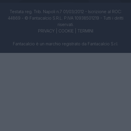
Testata reg. Trib. Napoli n.7 01/03/2012 - Iscrizione al ROC:
44869 - © Fantacalcio S.R.L. P.IVA 10938501219 - Tutti i diritti
riservati.
PRIVACY
|
COOKIE
|
TERMINI
Fantacalcio è un marchio registrato da Fantacalcio S.r.l.