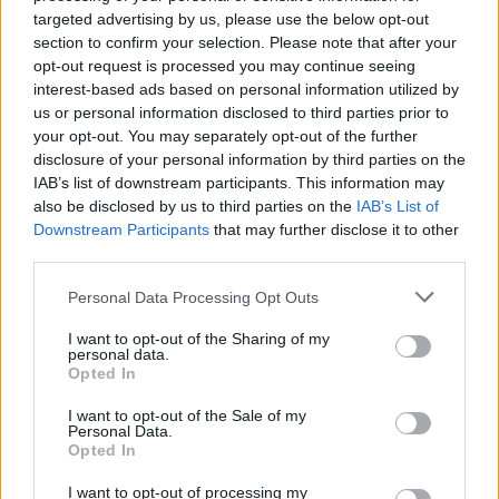
targeted advertising by us, please use the below opt-out
section to confirm your selection. Please note that after your
BERLINO, 9-7-2006: ITALIA-FRANCIA 6-4
opt-out request is processed you may continue seeing
IL TRIPUDIO “ON LINE”
interest-based ads based on personal information utilized by
us or personal information disclosed to third parties prior to
your opt-out. You may separately opt-out of the further
Tutti insieme, stretti in un fremito comune,
disclosure of your personal information by third parties on the
presso la redazione centrale tedesca di Rai
IAB’s list of downstream participants. This information may
also be disclosed by us to third parties on the
IAB’s List of
Sport, a Monaco, divisi in 2 gruppi, secondo
Downstream Participants
that may further disclose it to other
scaramanzie a me del tutto sconosciute, ma
third parties.
rispettate.
Personal Data Processing Opt Outs
Una parte di giornalisti, opinionisti e tecnici nel
luogo di lavoro, assiepati su sedie e scrivanie,
I want to opt-out of the Sharing of my
personal data.
con alcuni televisori a disposizione per
Opted In
monitorare gli eventi della finale mondiale.
I want to opt-out of the Sale of my
Un’altra parte nello studio TV, con uno
Personal Data.
Opted In
schermo gigante in grado di farci sentire più
vicini a Berlino, e agli azzurri: l’Italia, che ha
I want to opt-out of processing my