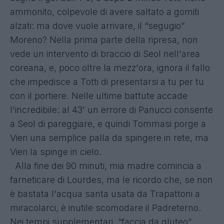
ammonito, colpevole di avere saltato a gomiti
alzati: ma dove vuole arrivare, il “segugio”
Moreno? Nella prima parte della ripresa, non
vede un intervento di braccio di Seol nell'area
coreana, e, poco oltre la mezz'ora, ignora il fallo
che impedisce a Totti di presentarsi a tu per tu
con il portiere. Nelle ultime battute accade
l'incredibile: al 43' un errore di Panucci consente
a Seol di pareggiare, e quindi Tommasi porge a
Vieri una semplice palla da spingere in rete, ma
Vieri la spinge in cielo.
Alla fine dei 90 minuti, mia madre comincia a
farneticare di Lourdes, ma le ricordo che, se non
è bastata l'acqua santa usata da Trapattoni a
miracolarci, è inutile scomodare il Padreterno.
Nei tempi supplementari, “faccia da gluteo”