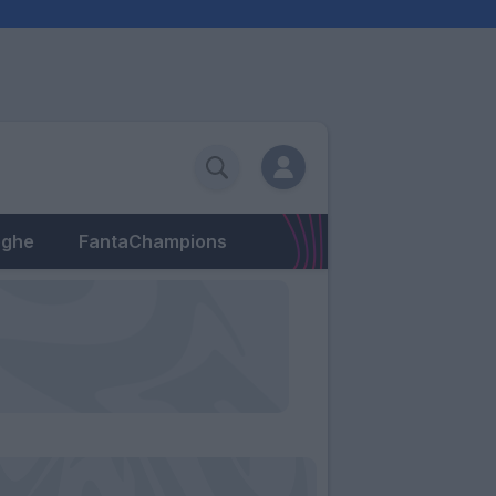
eghe
FantaChampions