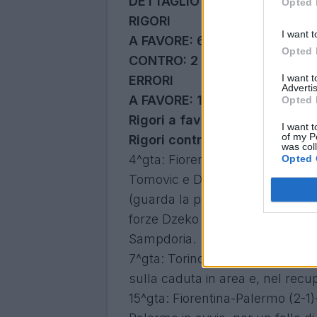
DETTAGLIO
Opted 
RIGORI
I want t
A FAVORE: 6
Opted 
CONTRO: 2
I want 
ERRORI
Advertis
A FAVORE:
11
Opted 
Rigori a favore ingiusti: 0
I want t
of my P
Rigori contro ignorati: 3
was col
4^gta: Fiorentina-Roma (1-0) – Arb
Opted 
Tomovic e Dzeo. Serbo, colpito
(guarda la palla). Rizzoli fa cont
forze Dzeko paga la caduta inna
Sampdoria.
7^gta: Torino-Fiorentina (2-1) – 
sulla caduta in area e, nel recup
15^gta: Fiorentina-Palermo (2-1)