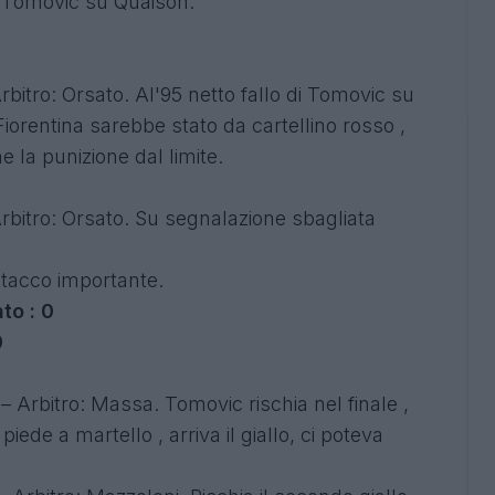
di Tomovic su Quaison.
rbitro: Orsato. Al'95 netto fallo di Tomovic su
 Fiorentina sarebbe stato da cartellino rosso ,
 la punizione dal limite.
Arbitro: Orsato. Su segnalazione sbagliata
ttacco importante.
to : 0
0
– Arbitro: Massa. Tomovic rischia nel finale ,
iede a martello , arriva il giallo, ci poteva