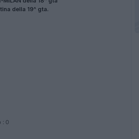
MILAN della 18^ gta
ina della 19^ gta.
 : 0