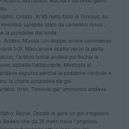
 Arbitro: Mazzoleni. Rischia il secondo giallo
adu.
rbitro: Orsato. Al'95 netto fallo di Tomovic su
 Fiorentina sarebbe stato da cartellino rosso ,
 la punizione dal limite.
4) – Arbitro: Massa. Un doppio errore commesso
 avanti 1-0). Maccarone scatta verso la porta
accio, l'arbitro lascia andara poi fischia la
ovic abbatte l'attaccante. Mostrato al
ma andava espulso perché la posizione centrale e
cano la chiara occasione da gol.
 Arbitro: Irrati. Tomovic gia' ammonito andava
bitro: Rizzoli. Decide la gara un gol irregolare.
on Badely che da 35 metri trova l'angolino