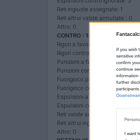
Espulsioni contro ignorate: 5
Reti ingiuste assegnate: 1
Reti altrui valide annullate : 0
Altro: 0
Fantacalci
CONTRO : 13
Rigori a favore ignorati: 5
If you wish 
Rigori contro ingiusti: 0
sensitive in
Punizioni a favore ignorate: 1
confirm you
continue se
Punizioni contro ingiuste: 0
information 
Fuorigioco propri ingiusti: 0
further disc
Fuorigioco contro ingiusti: 1
participants
Downstream 
Espulsioni a favore ignorate: 2
Espulsioni contro ingiuste : 1
Reti valide annullate: 0
Persona
Reti altrui ingiuste assegnate: 3
Altro: 0
I want t