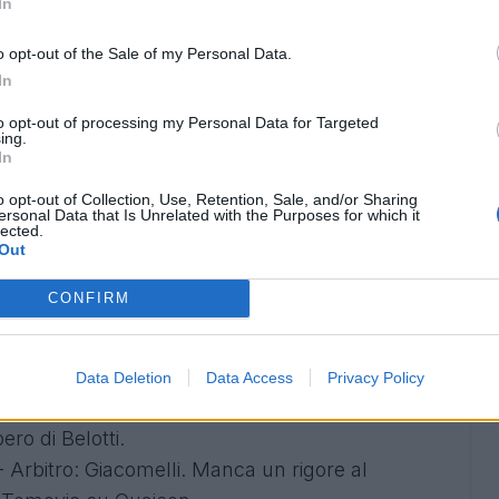
In
o opt-out of the Sale of my Personal Data.
In
to opt-out of processing my Personal Data for Targeted
ing.
In
o opt-out of Collection, Use, Retention, Sale, and/or Sharing
ersonal Data that Is Unrelated with the Purposes for which it
lected.
itro: Rizzoli. Dubbi di rigore sull'incrocio
Out
 alla gamba in modo casuale dal difensore
CONFIRM
inuare. Difficile capire la portata del colpo e
turale che ha portato al penalty contro la
Data Deletion
Data Access
Privacy Policy
Arbitro: Calvarese.Piu' di un dubbio da rigore
ero di Belotti.
- Arbitro: Giacomelli. Manca un rigore al