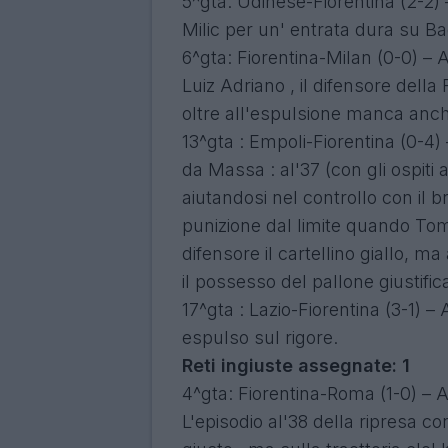
5^gta: Udinese-Fiorentina (2-2) –
Milic per un' entrata dura su B
6^gta: Fiorentina-Milan (0-0) – A
Luiz Adriano , il difensore della
oltre all'espulsione manca anche
13^gta : Empoli-Fiorentina (0-
da Massa : al'37 (con gli ospiti
aiutandosi nel controllo con il br
punizione dal limite quando Tom
difensore il cartellino giallo, 
il possesso del pallone giustifi
17^gta : Lazio-Fiorentina (3-1) –
espulso sul rigore.
Reti ingiuste assegnate: 1
4^gta: Fiorentina-Roma (1-0) – Ar
L'episodio al'38 della ripresa c