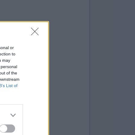
sonal or
ection to
ou may
 personal
out of the
 downstream
B’s List of