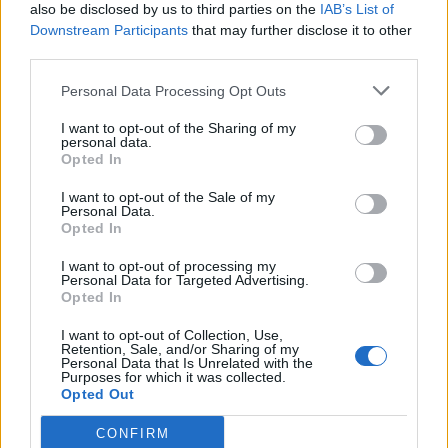
Mondiali. Non amiamo le amichevoli, soprattutto
also be disclosed by us to third parties on the
IAB’s List of
Downstream Participants
that may further disclose it to other
inserite fra 2 turni di campionato.
third parties.
Personal Data Processing Opt Outs
"DIFFERENZA DI CONDIZIONE? NO: DI TESTA!"
Prandelli parla di ?imbarazzante differenza di
I want to opt-out of the Sharing of my
personal data.
condizione?, non potendo seminare sospetti.
Opted In
Lancia, così, un altro ?petardo? post-Conte. La
I want to opt-out of the Sale of my
differenza, atavica, è di ?testa?, quando
Personal Data.
Opted In
affrontiamo amichevoli, fra un turno e l?altro di
campionato. Gli altri le prendono sul serio. Noi
I want to opt-out of processing my
Personal Data for Targeted Advertising.
no. La nostra cultura sportiva, purtroppo, è solo
Opted In
opportunistica.
I want to opt-out of Collection, Use,
Discutete le mie pagelle e opinioni
qui
.
Retention, Sale, and/or Sharing of my
Personal Data that Is Unrelated with the
Purposes for which it was collected.
Opted Out
9-3/12,30-14,30 - Mi trovate (risposte), se vedete
la partita, prima, nell'intervallo e dopo. Mi
CONFIRM