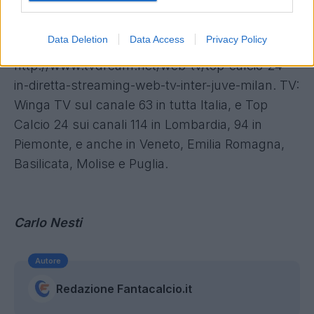
trovate (commento), se non vedete la partita,
durante il gioco. Rispondo, in "diretta", allo
Data Deletion
Data Access
Privacy Policy
02/320046201 (calcio@topcalcio24.it) - Web:
http://www.tvdream.net/web-tv/top-calcio-24-
in-diretta-streaming-web-tv-inter-juve-milan. TV:
Winga TV sul canale 63 in tutta Italia, e Top
Calcio 24 sui canali 114 in Lombardia, 94 in
Piemonte, e anche in Veneto, Emilia Romagna,
Basilicata, Molise e Puglia.
Carlo Nesti
Autore
Redazione Fantacalcio.it