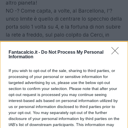
altro pianeta!
NO -? Come capita, a volte, al Barcellona, l'?
unico limite è quello di centrare lo specchio della
porta solo 1 volta su 4, e la fortuna di non subire
la rete a freddo, sul palo colpito da Cerci, in
avvio di partita.
Fantacalcio.it -
Do Not Process My Personal
Information
ITALIA
SI? -? Meglio il 4-4-2 ?a rombo? del secondo
If you wish to opt-out of the sale, sharing to third parties, or
tempo, che non il 4-3-2-1 del primo, per la
processing of your personal or sensitive information for
presenza di più giocatori nella parte interna del
targeted advertising by us, please use the below opt-out
section to confirm your selection. Please note that after your
campo, dove impazza il palleggio spagnolo.
opt-out request is processed you may continue seeing
Regge solo la difesa centrale: pochissimo.
interest-based ads based on personal information utilized by
NO -? Alla Nazionale, manca la vittoria dal 10-9,
us or personal information disclosed to third parties prior to
your opt-out. You may separately opt-out of the further
contro la Repubblica Ceca, guarda caso, nell?
disclosure of your personal information by third parties on the
ultima partita veramente decisiva, in vista dei
IAB’s list of downstream participants. This information may