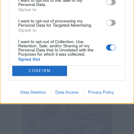
I want to opt-out of the Sale of my
Personal Data.
a 11 punti. La gara porta con sé la suggestione di
Opted In
una sfida per l’Europa. Ovviamente, in particolar
I want to opt-out of processing my
modo per il Lecce, è ancora presto per poter
Personal Data for Targeted Advertising.
Opted In
stabilire eventualità di tale tipo nel prosieguo del
campionato, ma soprattutto per i padroni di casa
I want to opt-out of Collection, Use,
Retention, Sale, and/or Sharing of my
la partita assume contorni più stimolanti. Di
Personal Data that Is Unrelated with the
Purposes for which it was collected.
certo D’Aversa può affrontare più serenamente
Opted Out
una gara in cui Garcia sente sicuramente una
CONFIRM
certa importanza.
Data Deletion
Data Access
Privacy Policy