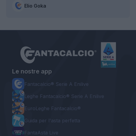
Elio Goka
Le nostre app
Fantacalcio® Serie A Enilive
Leghe Fantacalcio® Serie A Enilive
EuroLeghe Fantacalcio®
Guida per l'asta perfetta
FantaAsta Live