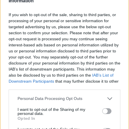
Information
Il Lecce dovrebbe schierare
Gendrey e Gallo
If you wish to opt-out of the sale, sharing to third parties, or
esterni dal primo minuto e
Almqvist e
processing of your personal or sensitive information for
Strefezza
a supporto di
Krstovic
nel tridente
targeted advertising by us, please use the below opt-out
section to confirm your selection. Please note that after your
del 4-3-3 di
D’Aversa
. I padroni di casa giocano
opt-out request is processed you may continue seeing
un calcio rapido e spesso coraggioso
interest-based ads based on personal information utilized by
tatticamente, con rapide verticalizzazioni e con
us or personal information disclosed to third parties prior to
your opt-out. You may separately opt-out of the further
frequenti fraseggi sulle corsie esterne. Un
disclosure of your personal information by third parties on the
confronto a specchio potrebbe chiamare a un
IAB’s list of downstream participants. This information may
maggiore lavoro proprio le rispettive catene di
also be disclosed by us to third parties on the
IAB’s List of
Downstream Participants
that may further disclose it to other
fascia, con tutte e tre le linee impegnate sia in
third parties.
copertura che in fase offensiva. Il Napoli è
ancora in una fase di “registrazione” del reparto
Personal Data Processing Opt Outs
difensivo e la partita col Lecce potrebbe risultare
I want to opt-out of the Sharing of my
personal data.
un banco di prova indicativo.
Opted In
L’attuale classifica vede le due squadre appaiate