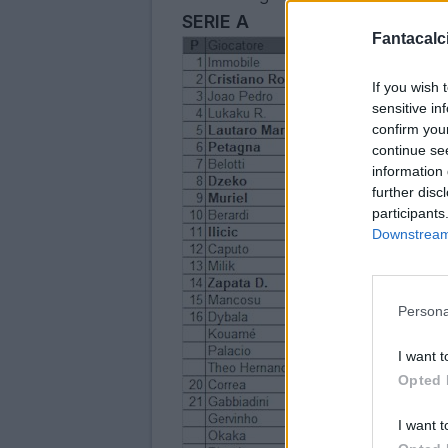
SERIE A
Fantacalci
If you wish 
sensitive in
confirm you
continue se
information 
further disc
participants
Downstream 
Persona
I want t
Opted 
I want t