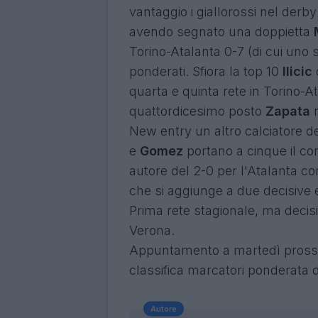
vantaggio i giallorossi nel derb
avendo segnato una doppietta
Torino-Atalanta 0-7 (di cui uno
ponderati. Sfiora la top 10
Ilicic
quarta e quinta rete in Torino-A
quattordicesimo posto
Zapata
n
New entry un altro calciatore d
e
Gomez
portano a cinque il con
autore del 2-0 per l'Atalanta co
che si aggiunge a due decisive e
Prima rete stagionale, ma decis
Verona.
Appuntamento a martedì pross
classifica marcatori ponderata d
Autore