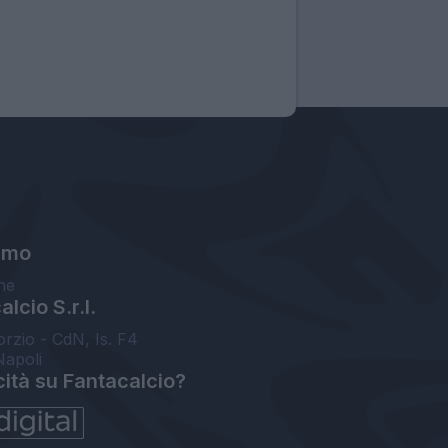
amo
ne
lcio S.r.l.
orzio - CdN, Is. F4
Napoli
cità su Fantacalcio?