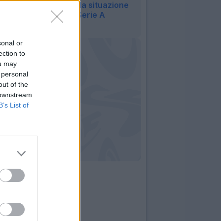
extracomunitari: la situazione
delle squadre di Serie A
16:53
sonal or
ection to
ou may
 personal
out of the
 downstream
B’s List of