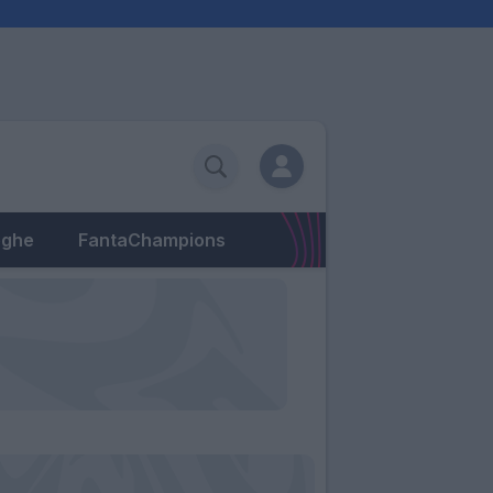
eghe
FantaChampions