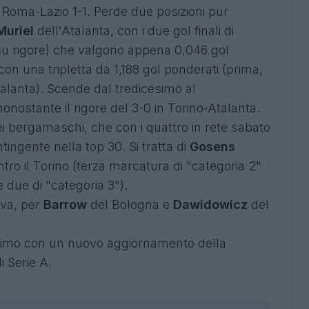
y Roma-Lazio 1-1. Perde due posizioni pur
Muriel
dell'Atalanta, con i due gol finali di
 su rigore) che valgono appena 0,046 gol
con una tripletta da 1,188 gol ponderati (prima,
talanta). Scende dal tredicesimo al
onostante il rigore del 3-0 in Torino-Atalanta.
ei bergamaschi, che con i quattro in rete sabato
tingente nella top 30. Si tratta di
Gosens
ntro il Torino (terza marcatura di "categoria 2"
 due di "categoria 3").
iva, per
Barrow
del Bologna e
Dawidowicz
del
imo con un nuovo aggiornamento della
i Serie A.