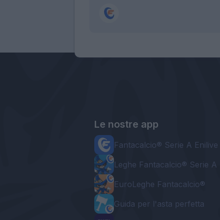
Le nostre app
Fantacalcio® Serie A Enilive
Leghe Fantacalcio® Serie A 
EuroLeghe Fantacalcio®
Guida per l'asta perfetta