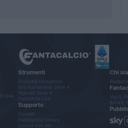
Strumenti
Chi si
Probabili formazioni
Redazio
Voti Fantacalcio Serie A
Fantaca
Rigoristi Serie A
Enilive
Via G. P
FantaAsta Live
80143, 
Supporto
Pubbli
Contatti
Impostazioni privacy
Lavora con noi