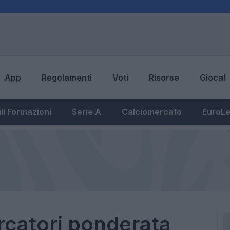
App
Regolamenti
Voti
Risorse
Gioca!
li Formazioni
Serie A
Calciomercato
EuroL
rcatori ponderata