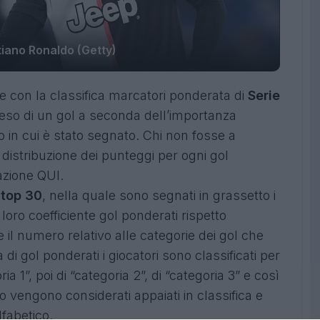
tiano Ronaldo (Getty)
con la classifica marcatori ponderata di
Serie
 peso di un gol a seconda dell’importanza
o in cui è stato segnato. Chi non fosse a
istribuzione dei punteggi per ogni gol
azione
QUI
.
top 30
, nella quale sono segnati in grassetto i
 loro coefficiente gol ponderati rispetto
il numero relativo alle categorie dei gol che
 di gol ponderati i giocatori sono classificati per
a 1”, poi di “categoria 2”, di “categoria 3” e così
o vengono considerati appaiati in classifica e
lfabetico.