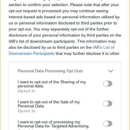
bellici della prima e della seconda guerre
section to confirm your selection. Please note that after your
opt-out request is processed you may continue seeing
mondiali, passando per fasi altalenanti della sua
interest-based ads based on personal information utilized by
storia caratterizzata principalmente da una
us or personal information disclosed to third parties prior to
reputazione combattiva e mai rinunciataria.
your opt-out. You may separately opt-out of the further
disclosure of your personal information by third parties on the
IAB’s list of downstream participants. This information may
I grifoni di Germania non godono dei favori del
also be disclosed by us to third parties on the
IAB’s List of
pronostico. Allo
Tüpraş Stadyumu
di
Istanbul
, il
Downstream Participants
that may further disclose it to other
“Nido dell’Aquila” del
Besiktas
, l’Aston Villa
third parties.
dovrà fare la parte del leone. In Bundesliga il
Personal Data Processing Opt Outs
Friburgo ha chiuso al settimo posto,
I want to opt-out of the Sharing of my
garantendosi la partecipazione alla prossima
personal data.
Conference League
. L’Aston Villa invece in
Opted In
Premier è quarta, con ottime possibilità di
I want to opt-out of the Sale of my
Personal Data.
disputare la Champions nella prossima
Opted In
stagione.
I want to opt-out of processing my
Personal Data for Targeted Advertising.
Schuster
, allenatore dei tedeschi, dovrebbe