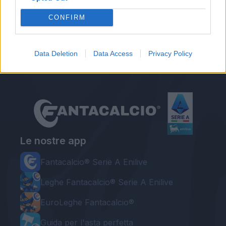
Autore
CONFIRM
Redazione Fantacalcio.it
Data Deletion
Data Access
Privacy Policy
Le nostre app
Fantacalcio® Serie A Enilive
Leghe Fantacalcio® Serie A Enilive
EuroLeghe Fantacalcio®
Guida per l'asta perfetta