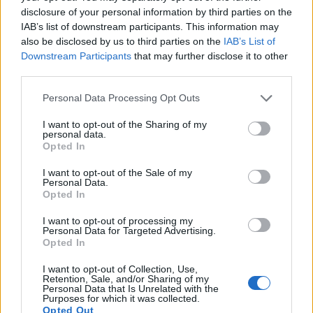
Radonjic sembra essere diventato
disclosure of your personal information by third parties on the
IAB’s list of downstream participants. This information may
imprescindibile per il Toro di Juric. E di
also be disclosed by us to third parties on the
IAB’s List of
conseguenza per i fantallenatori che adesso si
Downstream Participants
that may further disclose it to other
godono la sua
fantamedia pari a 8.88
.
third parties.
Personal Data Processing Opt Outs
I want to opt-out of the Sharing of my
personal data.
Opted In
I want to opt-out of the Sale of my
Personal Data.
Opted In
I want to opt-out of processing my
Personal Data for Targeted Advertising.
Opted In
I want to opt-out of Collection, Use,
Retention, Sale, and/or Sharing of my
Personal Data that Is Unrelated with the
Purposes for which it was collected.
Opted Out