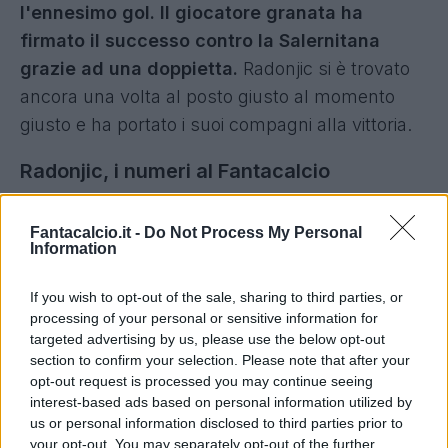
l'ennesimo gol. Il giocatore granata ha
firmato il successo contro la Salernitana
grazie ad una doppietta.
Radonjic si è trovato
ancora una volta al posto giusto al momento
giusto e ha portato i suoi compagni alla vittoria.
Radonjic, i numeri al Fantacalcio
Per Nemanja Radonjic si tratta del terzo gol
Fantacalcio.it -
Do Not Process My Personal
stagionale in quattro partite a voto con la maglia
Information
del Torino. Numeri impensabili solamente
If you wish to opt-out of the sale, sharing to third parties, or
qualche settimana fa. Molti fantallenatori che
processing of your personal or sensitive information for
hanno puntato su di lui, infatti, avevano già
targeted advertising by us, please use the below opt-out
immaginato un minutaggio inferiore complice la
section to confirm your selection. Please note that after your
opt-out request is processed you may continue seeing
presenza di Vlasic nello stesso ruolo. Così, al
interest-based ads based on personal information utilized by
momento, non è stato.
us or personal information disclosed to third parties prior to
your opt-out. You may separately opt-out of the further