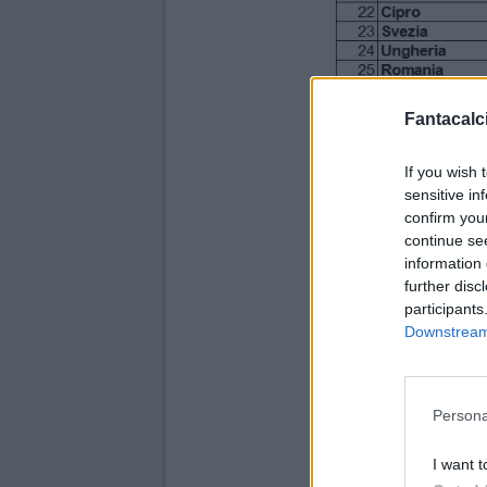
Fantacalci
If you wish 
sensitive in
confirm you
continue se
information 
further disc
participants
Downstream 
Persona
I want t