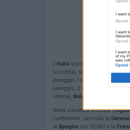
Opted 
I want t
Opted 
I want 
Advertis
Opted 
I want t
of my P
was col
L'
Italia
vince la giornata con 1 pu
Opted 
sconfitta), seconda la
Germani
pareggio, 1 sconfitta) e terze co
pareggio, 2 sconfitte),
Portogal
vittoria),
Bulgaria
(1 vittoria) e
A
Nella classifica annuale l'
Inghil
coefficiente, seconda la
Germa
la
Spagna
con 12,587 e la
Fran