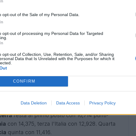
In
o opt-out of the Sale of my Personal Data.
In
to opt-out of processing my Personal Data for Targeted
ing.
In
o opt-out of Collection, Use, Retention, Sale, and/or Sharing
ersonal Data that Is Unrelated with the Purposes for which it
lected.
nto-coefficiente (3 vittorie, 1 pareggio, 1
Out
a
con 0,625 punti-coefficiente (2 vittorie, 1
CONFIRM
n 0,5 punti-coefficiente
Francia
(1 vittoria, 1
lo
(1 vittoria, 1 pareggio, 1 sconfitta),
Serbia
(1
zerbaigian
(1 vittoria).
Data Deletion
Data Access
Privacy Policy
terra
resta al primo posto con 16,714 punti-
nia
con 14,375, terza l'Italia con 12,928. Quarta
cia
quinta con 11,416.