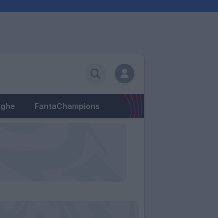
eghe
FantaChampions