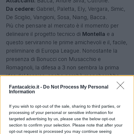
Attaccanti:
Bacca, Andrè Silva, Cutrone.
Da cedere:
Gabriel, Paletta, Ely, Vergara, Simic,
De Sciglio, Vangioni, Sosa, Niang, Bacca.
Più che pensare al mercato è il momento per
delineare il progetto tecnico di
Montella
e a
questo serviranno le prime amichevoli e il, facile,
preliminare di Europa League. Nonostante la
presenza di Bonucci con Musacchio e
Romagnoli, la difesa a 3 non sembra la prima
idea del tecnico, anche perchè mancherebbe
almeno un centrale di riserva, si relegherebbe a
Fantacalcio.it -
Do Not Process My Personal
Information
comprimario
Bonaventura
e verrebbe
accantonato definitivamente
Suso
, due degli
If you wish to opt-out of the sale, sharing to third parties, or
uomini chiave della scorsa stagione.
processing of your personal or sensitive information for
La difesa a tre resta comunque una possibilità,
targeted advertising by us, please use the below opt-out
section to confirm your selection. Please note that after your
ma è probabile che Montella prosegue con il
4-
opt-out request is processed you may continue seeing