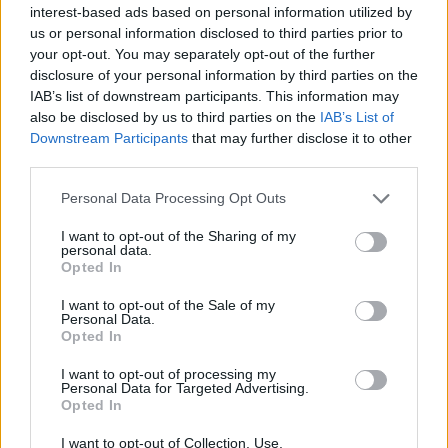
3-3
che viste le caratteristiche dei giocatori può
interest-based ads based on personal information utilized by
passare facilmente al 4-3-2-1 o al 4-2-3-1 con
us or personal information disclosed to third parties prior to
your opt-out. You may separately opt-out of the further
l'accentramento di
Calhanoglu
e l'avanzamento
disclosure of your personal information by third parties on the
di Bonaventura.
IAB’s list of downstream participants. This information may
Date per fatte le cessioni, al Milan serve una
also be disclosed by us to third parties on the
IAB’s List of
Downstream Participants
that may further disclose it to other
prima punta con caratteristiche diverse da
third parties.
Andrè Silva. Il portoghese è un centravanti
tecnico, di manovra, simile per stile di gioco a
Personal Data Processing Opt Outs
Benzema e per questo serve un attaccante più
I want to opt-out of the Sharing of my
personal data.
bravo in area per alternarlo a Silva e in alcune
Opted In
occasioni affiancarlo.
Belotti e Aubameyang
I want to opt-out of the Sale of my
sono i nomi di alto profilo, ma non è escluso che
Personal Data.
si vada sull'usato sicuro Kalinic. Molto dipende
Opted In
anche da quanto si ricaverà dalla cessione di
I want to opt-out of processing my
Personal Data for Targeted Advertising.
Bacca.
Opted In
La partenza di Niang apre un altro slot sulla
I want to opt-out of Collection, Use,