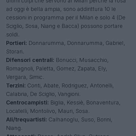
ultimi colpi che servono al Milan perchè la rosa
ad oggi è bella ampia, sono addirittura 10 le
cessioni in programma per il Milan e solo 4 (De
Sciglio, Sosa, Niang e Bacca) possono portare
soldi.
Portieri:
Donnarumma, Donnarumma, Gabriel,
Storari.
Difensori centrali:
Bonucci, Musacchio,
Romagnoli, Paletta, Gomez, Zapata, Ely,
Vergara, Simic.
Terzini:
Conti, Abate, Rodriguez, Antonelli,
Calabria, De Sciglio, Vangioni.
Centrocampisti:
Biglia, Kessiè, Bonaventura,
Locatelli, Montolivo, Mauri, Sosa.
Ali/trequartisti:
Calhanoglu, Suso, Borini,
Niang.