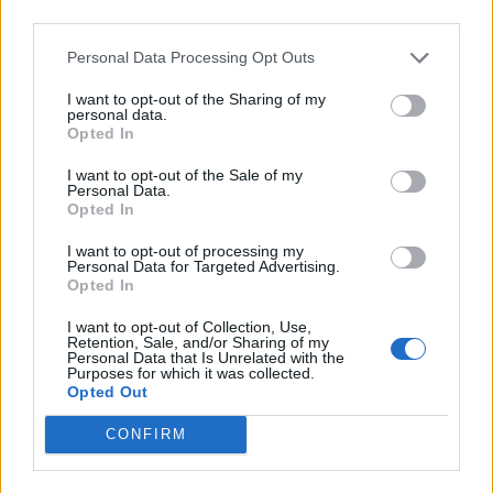
third parties.
Personal Data Processing Opt Outs
I want to opt-out of the Sharing of my
personal data.
Opted In
I want to opt-out of the Sale of my
Personal Data.
Opted In
I want to opt-out of processing my
Personal Data for Targeted Advertising.
Opted In
Procediamo come sempre in ordine di classifica
I want to opt-out of Collection, Use,
rispetto alla graduatoria finale della scorsa
Retention, Sale, and/or Sharing of my
Personal Data that Is Unrelated with the
stagione.
Purposes for which it was collected.
Opted Out
La
Juventus
è la squadra con meno problemi in
CONFIRM
assoluto. Togliendo i cinque Under 22 (
de Ligt
,
Demiral
,
Kulusevski
,
McKennie
e
Pellegrini
),