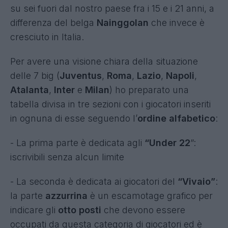
su sei fuori dal nostro paese fra i 15 e i 21 anni, a
differenza del belga
Nainggolan
che invece è
cresciuto in Italia.
Per avere una visione chiara della situazione
delle 7 big (
Juventus
,
Roma
,
Lazio
,
Napoli
,
Atalanta
,
Inter
e
Milan
) ho preparato una
tabella divisa in tre sezioni con i giocatori inseriti
in ognuna di esse seguendo l’
ordine alfabetico
:
- La prima parte è dedicata agli
“Under 22
”:
iscrivibili senza alcun limite
- La seconda è dedicata ai giocatori del
“Vivaio”
:
la parte
azzurrina
è un escamotage grafico per
indicare gli
otto posti
che devono essere
occupati da questa categoria di giocatori ed è