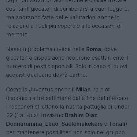
tagli non saranno facili perché è difficile trovare
così tanti giocatori di cui liberarsi a cuor leggero,
ma andranno fatte delle valutazioni anche in
relazione ai ruoli più coperti e alle occasioni di
mercato.
Nessun problema invece nella
Roma
, dove i
giocatori a disposizione ricoprono esattamente il
numero di posti disponibili. Solo in caso di nuovi
acquisti qualcuno dovrà partire.
Come la Juventus anche il
Milan
ha slot
disponibili a tre settimane dalla fine del mercato.
I rossoneri sfruttano la nutrita pattuglia di Under
22 (fra i quali troviamo
Brahim Diaz
,
Donnarumma
,
Leao
,
Saelemakekers
e
Tonali
)
per mantenere posti liberi non solo nel gruppo